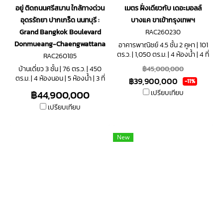
อยู่ ติดถนนศรีสมาน ใกล้ทางด่วน
เมตร ฝั่งเดียวกับ เดอะมอลล์
อุดรรัถยา ปากเกร็ด นนทบุรี :
บางแค ขาเข้ากรุงเทพฯ
Grand Bangkok Boulevard
RAC260230
Donmueang-Chaengwattana
อาคารพาณิชย์ 4.5 ชั้น 2 คูหา | 101
ตร.ว. | 1,050 ตร.ม. | 4 ห้องน้ำ | 4 ที่
RAC260185
จอดรถ
บ้านเดี่ยว 3 ชั้น | 76 ตร.ว. | 450
฿45,000,000
ตร.ม. | 4 ห้องนอน | 5 ห้องน้ำ | 3 ที่
฿39,900,000
-11%
จอดรถ
฿44,900,000
เปรียบเทียบ
เปรียบเทียบ
New