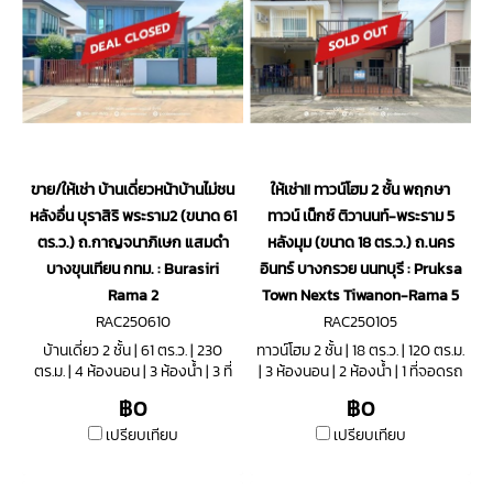
ขาย/ให้เช่า บ้านเดี่ยวหน้าบ้านไม่ชน
ให้เช่า!! ทาวน์โฮม 2 ชั้น พฤกษา
หลังอื่น บุราสิริ พระราม2 (ขนาด 61
ทาวน์ เน็กซ์ ติวานนท์-พระราม 5
ตร.ว.) ถ.กาญจนาภิเษก แสมดำ
หลังมุม (ขนาด 18 ตร.ว.) ถ.นคร
บางขุนเทียน กทม. : Burasiri
อินทร์ บางกรวย นนทบุรี : Pruksa
Rama 2
Town Nexts Tiwanon-Rama 5
RAC250610
RAC250105
บ้านเดี่ยว 2 ชั้น | 61 ตร.ว. | 230
ทาวน์โฮม 2 ชั้น | 18 ตร.ว. | 120 ตร.ม.
ตร.ม. | 4 ห้องนอน | 3 ห้องน้ำ | 3 ที่
| 3 ห้องนอน | 2 ห้องน้ำ | 1 ที่จอดรถ
จอดรถ
฿0
฿0
เปรียบเทียบ
เปรียบเทียบ