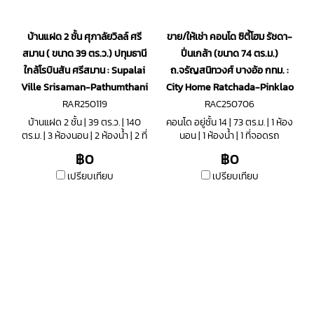
บ้านแฝด 2 ชั้น ศุภาลัยวิลล์ ศรี
ขาย/ให้เช่า คอนโด ซิตี้โฮม รัชดา-
สมาน ( ขนาด 39 ตร.ว.) ปทุมธานี
ปิ่นเกล้า (ขนาด 74 ตร.ม.)
ใกล้โรบินสัน ศรีสมาน : Supalai
ถ.จรัญสนิทวงศ์ บางอ้อ กทม. :
Ville Srisaman-Pathumthani
City Home Ratchada-Pinklao
RAR250119
RAC250706
บ้านแฝด 2 ชั้น | 39 ตร.ว. | 140
คอนโด อยู่ชั้น 14 | 73 ตร.ม. | 1 ห้อง
ตร.ม. | 3 ห้องนอน | 2 ห้องน้ำ | 2 ที่
นอน | 1 ห้องน้ำ | 1 ที่จอดรถ
จอดรถ
฿0
฿0
เปรียบเทียบ
เปรียบเทียบ