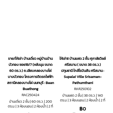
ขาย/ให้เช่า บ้านเดี่ยว หมู่บ้านบ้าน
ให้เช่า!! บ้านแฝด 2 ชั้น ศุภาลัยวิลล์
บัวทอง ซอย18/7 (หลังมุม ขนาด
ศรีสมาน ( ขนาด 38 ตร.ว.)
60 ตร.ว.) ถ.เลียบคลองบางไผ่
ปทุมธานี ใกล้โรบินสัน ศรีสมาน :
บางบัวทอง โครงการติดรถไฟฟ้า
Supalai Ville Srisaman-
สถานีคลองบางไผ่ นนทบุรี : Baan
Pathumthani
Buathong
RAR250102
RAC250424
บ้านแฝด 2 ชั้น | 38 ตร.ว. | 140
ตร.ม. | 3 ห้องนอน | 2 ห้องน้ำ | 2 ที่
บ้านเดี่ยว 2 ชั้น | 60 ตร.ว. | 200
จอดรถ
ตร.ม. | 3 ห้องนอน | 2 ห้องน้ำ | 2 ที่
฿0
จอดรถ