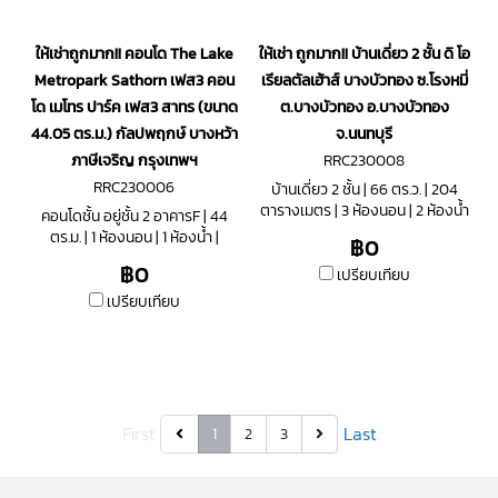
ให้เช่าถูกมาก!! คอนโด The Lake
ให้เช่า ถูกมาก!! บ้านเดี่ยว 2 ชั้น ดิ โอ
Metropark Sathorn เฟส3 คอน
เรียลตัลเฮ้าส์ บางบัวทอง ซ.โรงหมี่
โด เมโทร ปาร์ค เฟส3 สาทร (ขนาด
ต.บางบัวทอง อ.บางบัวทอง
44.05 ตร.ม.) กัลปพฤกษ์ บางหว้า
จ.นนทบุรี
ภาษีเจริญ กรุงเทพฯ
RRC230008
RRC230006
บ้านเดี่ยว 2 ชั้น | 66 ตร.ว. | 204
ตารางเมตร | 3 ห้องนอน | 2 ห้องน้ำ
คอนโดชั้น อยู่ชั้น 2 อาคารF | 44
| 2 ที่จอดรถ
ตร.ม. | 1 ห้องนอน | 1 ห้องน้ำ |
฿0
฿0
เปรียบเทียบ
เปรียบเทียบ
First
Last
1
2
3