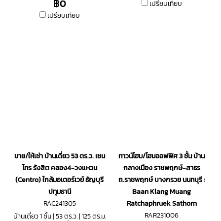
฿0
เปรียบเทียบ
เปรียบเทียบ
ขาย/ให้เช่า บ้านเดี่ยว 53 ตร.ว. เซน
ทาวน์โฮม/โฮมออฟฟิศ 3 ชั้น บ้าน
โทร รังสิต คลอง4-วงแหวน
กลางเมือง ราชพฤกษ์-สาธร
(Centro) ใกล้มอเตอร์เวย์ ธัญบุรี
ถ.ราชพฤกษ์ บางกรวย นนทบุรี :
ปทุมธานี
Baan Klang Muang
RAC241305
Ratchaphruek Sathorn
RAR231006
บ้านเดี่ยว 1 ชั้น | 53 ตร.ว. | 125 ตร.ม.