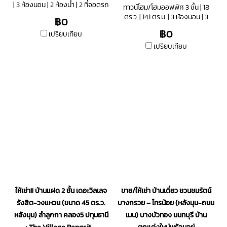
| 3 ห้องนอน | 2 ห้องน้ำ | 2 ที่จอดรถ
ทาวน์โฮม/โฮมออฟฟิศ 3 ชั้น | 18
ตร.ว. | 141 ตร.ม. | 3 ห้องนอน | 3
฿0
ห้องน้ำ | 2 จอดรถ
฿0
เปรียบเทียบ
เปรียบเทียบ
ให้เช่า!! บ้านแฝด 2 ชั้น เดอะวิลเลจ
ขาย/ให้เช่า บ้านเดี่ยว ชวนชมรัตน์
รังสิต-วงแหวน (ขนาด 45 ตร.ว.
บางกรวย – ไทรน้อย (หลังมุม-ถนน
หลังมุม) ลำลูกกา คลอง5 ปทุมธานี
เมน) บางบัวทอง นนทบุรี บ้าน