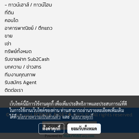
- ทาวน์เฮาส์ / ทาวน์โฮม
ที่ดิน
คอนโด
อาคารพาณิชย์ / ตึกแถว
ขาย
เช่า
ทรัพย์ทั้งหมด
รับขายฝาก Sub2Cash
บทความ / ข่าวสาร
ทีมงานคุณภาพ
รับสมัคร Agent
ติดต่อเรา
เว็บไซต์นี้มีการใช้งานคุกกี้ เพื่อเพิ่มประสิทธิภาพและประสบการณ์ที่ดี
ในการใช้งานเว็บไซต์ของท่าน ท่านสามารถอ่านรายละเอียดเพิ่มเติม
© Copyright
PORDEE ASSET❖
GROUP | All rights reserved.
ได้ที่
นโยบายความเป็นส่วนตัว
และ
นโยบายคุกกี้
ผู้เข้าชมวันนี้
1,113
ตั้งค่าคุกกี้
ยอมรับทั้งหมด
Powered by
MakeWebEasy.com