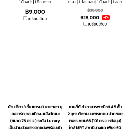
1 ห้องน้ำ | 1 ที่จอดรถ
ตร.ม. | 1 ห้องนอน | 1 ห้องน้ำ | 1 จอด
รถ
฿9,000
฿30,000
฿28,000
-7%
เปรียบเทียบ
เปรียบเทียบ
บ้านเดี่ยว 3 ชั้น แกรนด์ บางกอก บู
ขาย/ให้เช่า อาคารพาณิชย์ 4.5 ชั้น
เลอวาร์ด ดอนเมือง-แจ้งวัฒนะ
2 คูหา ติดถนนเพชรเกษม ปากซอย
(ขนาด 76 ตร.ว.) ระดับ Luxury
เพชรเกษม66 (101 ตร.ว. หลังมุม)
เป็นบ้านตัวอย่างตกแต่งพร้อมเข้า
ใกล้ MRT สถานีบางแค เพียง 50