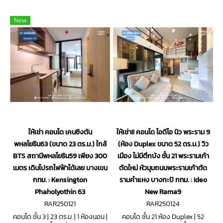
New
ให้เช่า คอนโด เคนซิงตัน
ให้เช่า!! คอนโด ไอดีโอ นิว พระราม 9
พหลโยธิน63 (ขนาด 23 ตร.ม.) ใกล้
(ห้อง Duplex ขนาด 52 ตร.ม.) วิว
BTS สถานีพหลโยธิน59 เพียง 300
เมือง ไม่มีตึกบัง ชั้น 21 พระรามเก้า
เมตร เดินไปรถไฟฟ้าได้เลย บางเขน
ตัดใหม่ หัวมุมถนนพระรามเก้าตัด
กทม. : Kensington
รามคำแหง บางกะปิ กทม. : Ideo
Phaholyothin 63
New Rama9
RAR250121
RAR250124
คอนโด ชั้น 3 | 23 ตร.ม. | 1 ห้องนอน |
คอนโด ชั้น 21 ห้อง Duplex | 52