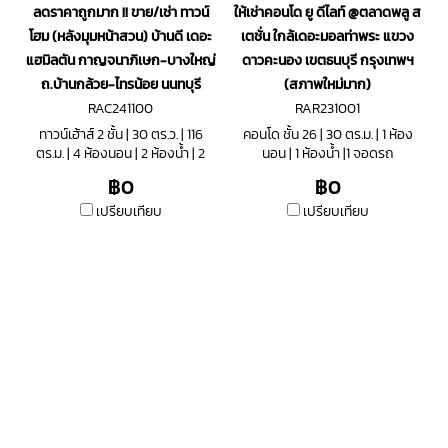
ลดราคาถูกมาก !! ขาย/เช่า ทาวน์
ให้เช่าคอนโด ยู ดีไลท์ @ตลาดพลู ส
โฮม (หลังมุมหน้าสวน) บ้านดี เดอะ
เตชั่น ใกล้เดอะมอลท่าพระ แขวง
แฮมิลตัน กาญจนาภิเษก-บางใหญ่
ดาวคะนอง เขตธนบุรี กรุงเทพฯ
ถ.บ้านกล้วย-ไทรน้อย นนทบุรี
(สภาพใหม่มาก)
RAC241100
RAR231001
ทาวน์เฮ้าส์ 2 ชั้น | 30 ตร.ว. | 116
คอนโด ชั้น 26 | 30 ตร.ม. | 1 ห้อง
ตร.ม. | 4 ห้องนอน | 2 ห้องน้ำ | 2
นอน | 1 ห้องน้ำ |1 จอดรถ
จอดรถ
฿0
฿0
เปรียบเทียบ
เปรียบเทียบ