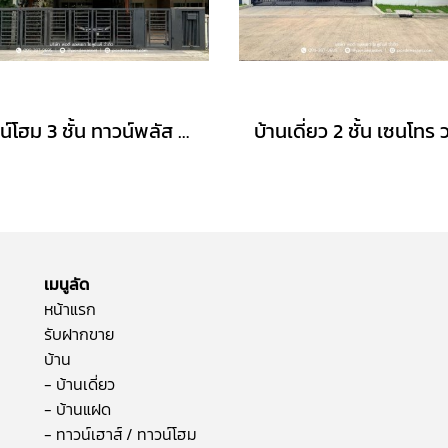
ทาวน์โฮม 3 ชั้น ทาวน์พลัส เกษตร-นวมินทร์ หลังริม (ขนาด 28 ตร.ว.) ถ.คลองลำเจียก แขวงนวลจันทร์ เขตบึงกุ่ม กรุงเทพมหานคร : Towmplus Keset-Nawamin
เมนูลัด
หน้าแรก
รับฝากขาย
บ้าน
- บ้านเดี่ยว
- บ้านแฝด
- ทาวน์เฮาส์ / ทาวน์โฮม