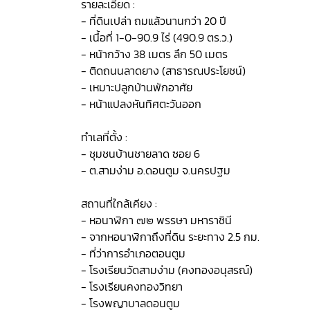
รายละเอียด :
- ที่ดินเปล่า ถมแล้วนานกว่า 20 ปี
- เนื้อที่ 1-0-90.9 ไร่ (490.9 ตร.ว.)
- หน้ากว้าง 38 เมตร ลึก 50 เมตร
- ติดถนนลาดยาง (สาธารณประโยชน์)
- เหมาะปลูกบ้านพักอาศัย
- หน้าแปลงหันทิศตะวันออก
ทำเลที่ตั้ง :
- ชุมชนบ้านชายลาด ซอย 6
- ต.สามง่าม อ.ดอนตูม จ.นครปฐม
สถานที่ใกล้เคียง :
- หอนาฬิกา ๗๒ พรรษา มหาราชินี
- จากหอนาฬิกาถึงที่ดิน ระยะทาง 2.5 กม.
- ที่ว่าการอำเภอตอนตูม
- โรงเรียนวัดสามง่าม (คงทองอนุสรณ์)
- โรงเรียนคงทองวิทยา
- โรงพญาบาลดอนตูม