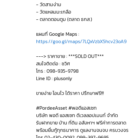
- วัดสามง่าม
- วัดแหลมมะเกลือ
- ตลาดตอนตูม (ตลาด ธกส.)
แผนที่ Google Maps :
https://goo.gl/maps/7LQxVzbX5hcv23oA9
---> ราคาขาย : ***SOLD OUT***
สนใจติดต่อ : ชวิศ
โทร : 098-935-9798
Line ID : plusonly
ขายง่าย โอนไว ได้ราคา ปรึกษาฟรี!!!
#PordeeAsset #พอดีแอสเซท
บริษัท พอดี แอสเซท ดีเวลลอปเมนท์ จำกัด
รับฝากขาย บ้าน ที่ดิน อสังหาฯ ฟรีค่าการตลาด
พร้อมยื่นกู้ทุกธนาคาร ดูแลงานจนจบ ครบวงจร
โทร 02-430-0092, 099-397-9695