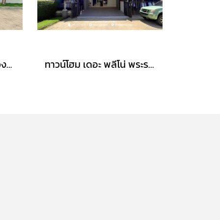
บ้านเดี่ยว 2 ชั้น เซนโทร วงแหวน-จตุโชติ (ขนาด 59 ตร.ว.) เดินทางง่าย ใกล้ทางด่วนนิดเดียว สามวาตะวันตก คลองสามวา กทม. : Centro Wongwaen-Chatuchot
ทาวน์โฮม เดอะ พลีโน่ พระราม5-ปิ่นเกล้า (หลังมุม 31 ตร.ว.) ถ.บางกรวย-ไทรน้อย นนทบุรี : Pleno Rama 5 - Pinklao