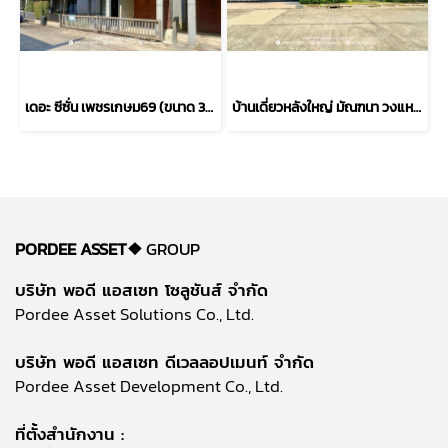
เดอะ ซีซั่น เพชรเกษม69 (ขนาด 38 ตร.ว.) ถนนเลียบคลองภาษีเจริญฝั่งใต้ เขตหนองแขม เข้าออกได้หลายทางทั้ง ซอยเพชรเกษม ถนนบางบอน และ ถนนพุทธสาคร กทม. : The Season Phetkasem 69
บ้านเดี่ยวหลังใหญ่ มัณฑนา วงแหวน–บางบอน พร้อมส่วนต่อเติมห้องทำงานหรือสตูดิโอ (ขนาด 101 ตร.ว.) บางบอน กทม. : Mantana Wongwaen-Bangbon โครงการคุณภาพจาก Land & Houses
PORDEE ASSET❖
GROUP
บริษัท พอดี แอสเซท โซลูชันส์ จำกัด
Pordee Asset Solutions Co., Ltd.
บริษัท พอดี แอสเซท ดีเวลลอปเมนท์ จำกัด
Pordee Asset Development Co., Ltd.
ที่ตั้งสำนักงาน :