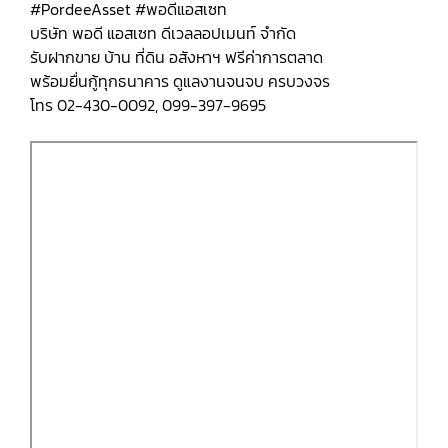
#PordeeAsset #พอดีแอสเซท
บริษัท พอดี แอสเซท ดีเวลลอปเมนท์ จำกัด
รับฝากขาย บ้าน ที่ดิน อสังหาฯ ฟรีค่าการตลาด
พร้อมยื่นกู้ทุกธนาคาร ดูแลงานจนจบ ครบวงจร
โทร 02-430-0092, 099-397-9695