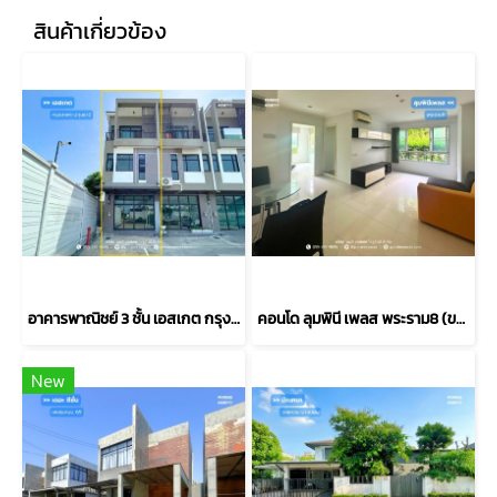
สินค้าเกี่ยวข้อง
อาคารพาณิชย์ 3 ชั้น เอสเกต กรุงเทพฯ-ปทุมธานี (หลังริม 24 ตร.ว.) ใกล้แยกบางคูวัดถนนราชพฤกษ์ตัดใหม่ เมือง ปทุมธานี : S GATE Bangkok - Pathum Thani
คอนโด ลุมพินี เพลส พระราม8 (ขนาด 45 ตร.ม.) ชั้น1 บางพลัด กทม. : Lumpini Place Rama 8
New