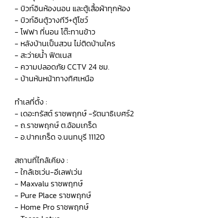
- บิวท์อินห้องนอน และตู้เสื้อผ้าทุกห้อง
- บิวท์อินตู้วางทีวี+ตู้โชว์
- โฟฟา ที่นอน โต๊ะทานข้าว
- หลังบ้านเป็นสวน ไม่ติดบ้านใคร
- สะว่ายน้ำ ฟิตเนส
- ความปลอดภัย CCTV 24 ชม.
- บ้านหันหน้าทางทิศเหนือ
ทำเลที่ตั้ง :
- เดอะทรัสต์ ราชพฤกษ์ -รัตนาธิเบศร์2
- ถ.ราชพฤกษ์ ต.อ้อมเกร็ด
- อ.ปากเกร็ด จ.นนทบุรี 11120
สถานที่ไกล้เคียง :
- ใกล้เซเว่น-อีเลฟเว่น
- Maxvalu ราชพฤกษ์
- Pure Place ราชพฤกษ์
- Home Pro ราชพฤกษ์