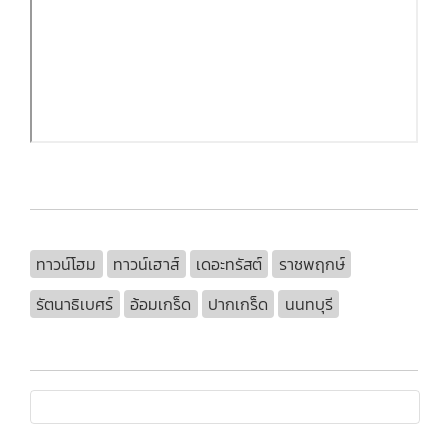
ทาวน์โฮม
ทาวน์เฮาส์
เดอะทรัสต์
ราชพฤกษ์
รัตนาธิเบศร์
อ้อมเกร็ด
ปากเกร็ด
นนทบุรี