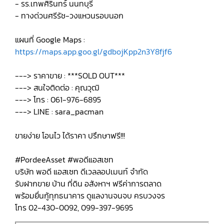
- รร.เทพศิรินทร์ นนทบุรี
- ทางด่วนศรีรัช-วงแหวนรอบนอก
แผนที่ Google Maps :
https://maps.app.goo.gl/gdbojKpp2n3Y8fjf6
---> ราคาขาย : ***SOLD OUT***
---> สนใจติดต่อ : คุณวุฒิ
---> โทร : 061-976-6895
---> LINE : sara_pacman
ขายง่าย โอนไว ได้ราคา ปรึกษาฟรี!!!
#PordeeAsset #พอดีแอสเซท
บริษัท พอดี แอสเซท ดีเวลลอปเมนท์ จำกัด
รับฝากขาย บ้าน ที่ดิน อสังหาฯ ฟรีค่าการตลาด
พร้อมยื่นกู้ทุกธนาคาร ดูแลงานจนจบ ครบวงจร
โทร 02-430-0092, 099-397-9695