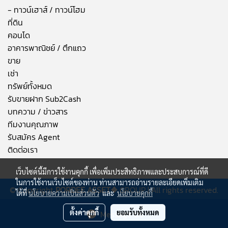
- ทาวน์เฮาส์ / ทาวน์โฮม
ที่ดิน
คอนโด
อาคารพาณิชย์ / ตึกแถว
ขาย
เช่า
ทรัพย์ทั้งหมด
รับขายฝาก Sub2Cash
บทความ / ข่าวสาร
ทีมงานคุณภาพ
รับสมัคร Agent
ติดต่อเรา
เว็บไซต์นี้มีการใช้งานคุกกี้ เพื่อเพิ่มประสิทธิภาพและประสบการณ์ที่ดี
ในการใช้งานเว็บไซต์ของท่าน ท่านสามารถอ่านรายละเอียดเพิ่มเติม
© Copyright
PORDEE ASSET❖
GROUP | All rights reserved.
ได้ที่
นโยบายความเป็นส่วนตัว
และ
นโยบายคุกกี้
ผู้เข้าชมวันนี้
1
ตั้งค่าคุกกี้
ยอมรับทั้งหมด
Message Us
Powered by
MakeWebEasy.com