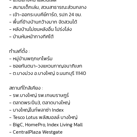
- สนามเด็กเล่น, สวนสาธารณะส่วนกลาง
- เข้า-ออกระบบคีย์การ์ด, รปภ 24 ชม.
- พื้นที่ข้างบ้านกว้างมาก จัดสวนได้
- หลังบ้านไม่ชนหลังอื่น โปร่งโล่ง
- บ้านหันหน้าทางทิศใต้
ทำเลที่ตั้ง :
- หมู่บ้านพฤกษาไพร์ม
- ซอยกันตนา-วงแหวนกาญจนาภิเษก
- ต.บางม่วง อ.บางใหญ่ จ.นนทบุรี 11140
สถานที่ใกล้เคียง :
- รพ.บางใหญ่ รพ.เกษมราษฎร์
- ตลาดพระปิ่น3, ตลาดบางใหญ่
- บางใหญ่ไนท์พลาซ่า Index
- Tesco Lotus พลัสมอลล์ บางใหญ่
- BigC, HomePro, Index Living Mall
- CentralPlaza Westgate