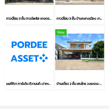
ทาวน์โฮม 3 ชั้น ทาวน์พลัส เกษตร-นวมินทร์ หลังริม (ขนาด 28 ตร.ว.) ถ.คลองลำเจียก แขวงนวลจันทร์ เขตบึงกุ่ม กรุงเทพมหานคร : Towmplus Keset-Nawamin
ทาวน์โฮม 3 ชั้น บ้านกลางเมือง งามวงศ์วาน (ขนาด 18 ตร.ว.) งามวงศ์วาน 47 แยก 6 (ซ.ชินเขต 2/6) ใกล้การไฟฟ้าส่วนภูมิภาค(สำนักงานใหญ่) หลักสี่ กทม. : Baan Klang Muang Ngamwongwan
New
นนท์ทิวา การ์เด้น ติวานนท์-ปากเกร็ด37 ตรงข้าม รร.พระหฤทัยนนทบุรี ใกล้แยกสวนสมเด็จฯ ศรีสมาน : Nontiwa Garden
บ้านเดี่ยว 2 ชั้น เซนโทร วงแหวน-จตุโชติ (ขนาด 59 ตร.ว.) เดินทางง่าย ใกล้ทางด่วนนิดเดียว สามวาตะวันตก คลองสามวา กทม. : Centro Wongwaen-Chatuchot