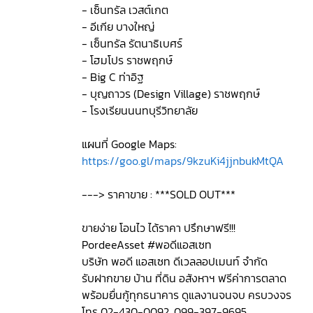
- เซ็นทรัล เวสต์เกต
- อีเกีย บางใหญ่
- เซ็นทรัล รัตนาธิเบศร์
- โฮมโปร ราชพฤกษ์
- Big C ท่าอิฐ
- บุญถาวร (Design Village) ราชพฤกษ์
- โรงเรียนนนทบุรีวิทยาลัย
แผนที่ Google Maps:
https://goo.gl/maps/9kzuKi4jjnbukMtQA
---> ราคาขาย : ***SOLD OUT***
ขายง่าย โอนไว ได้ราคา ปรึกษาฟรี!!!
PordeeAsset #พอดีแอสเซท
บริษัท พอดี แอสเซท ดีเวลลอปเมนท์ จำกัด
รับฝากขาย บ้าน ที่ดิน อสังหาฯ ฟรีค่าการตลาด
พร้อมยื่นกู้ทุกธนาคาร ดูแลงานจนจบ ครบวงจร
โทร 02-430-0092, 099-397-9695