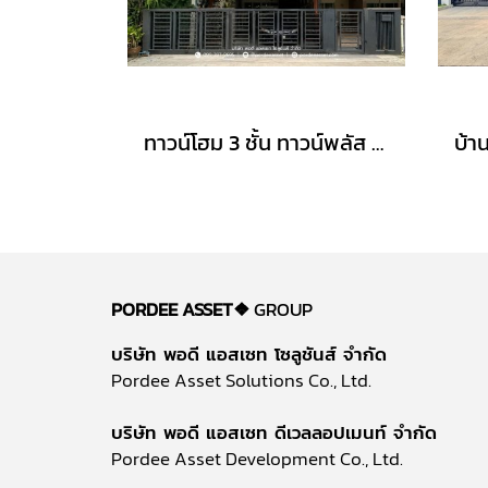
ทาวน์โฮม 3 ชั้น ทาวน์พลัส เกษตร-นวมินทร์ หลังริม (ขนาด 28 ตร.ว.) ถ.คลองลำเจียก แขวงนวลจันทร์ เขตบึงกุ่ม กรุงเทพมหานคร : Towmplus Keset-Nawamin
PORDEE ASSET❖
GROUP
บริษัท พอดี แอสเซท โซลูชันส์ จำกัด
Pordee Asset Solutions Co., Ltd.
บริษัท พอดี แอสเซท ดีเวลลอปเมนท์ จำกัด
Pordee Asset Development Co., Ltd.