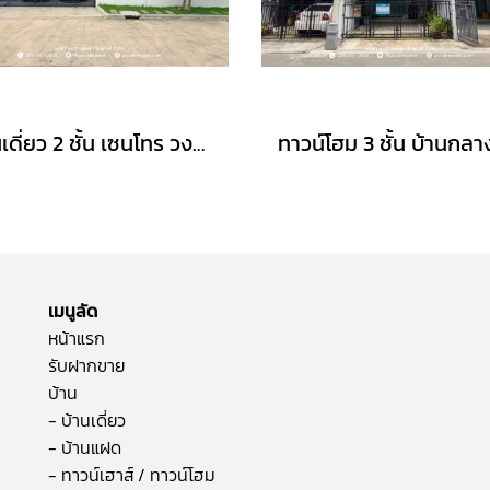
บ้านเดี่ยว 2 ชั้น เซนโทร วงแหวน-จตุโชติ (ขนาด 59 ตร.ว.) เดินทางง่าย ใกล้ทางด่วนนิดเดียว สามวาตะวันตก คลองสามวา กทม. : Centro Wongwaen-Chatuchot
เมนูลัด
หน้าแรก
รับฝากขาย
บ้าน
- บ้านเดี่ยว
- บ้านแฝด
- ทาวน์เฮาส์ / ทาวน์โฮม