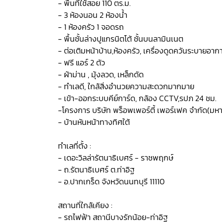
- พื้นที่ใช้สอย 110 ตร.ม.
- 3 ห้องนอน 2 ห้องน้ำ
- 1 ห้องครัว 1 จอดรถ
- พื้นชั้นล่างปูแกรนิตโต้ ชั้นบนลามินเนต
- ต่อเติมหน้าบ้าน,ห้องครัว, เครื่องดูดควันระบายอาก
- ฟรี แอร์ 2 ตัว
- ผ้าม่าน , มุ้งลวด, เหล็กดัด
- ทำเลดี, ใกล้สิ่งอำนวยความสะดวกมากมาย
- เข้า-ออกระบบคีย์การ์ด, กล้อง CCTV,รปภ 24 ชม.
-โครงการ บริษัท พร็อพเพอร์ตี้ เพอร์เฟค จำกัด(มห
- บ้านหันหน้าทางทิศใต้
ทำเลที่ตั้ง :
- เดอะวิลล่ารัตนาธิเบศร์ - ราชพฤกษ์
- ถ.รัตนาธิเบศร์ ต.ท่าอิฐ
- อ.ปากเกร็ด จังหวัดนนทบุรี 11110
สถานที่ใกล้เคียง :
- รถไฟฟ้า สถานีบางรักน้อย-ท่าอิฐ