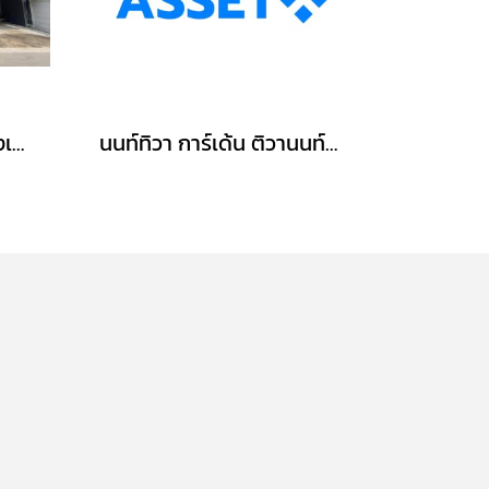
ทาวน์โฮม 3 ชั้น บ้านกลางเมือง งามวงศ์วาน (ขนาด 18 ตร.ว.) งามวงศ์วาน 47 แยก 6 (ซ.ชินเขต 2/6) ใกล้การไฟฟ้าส่วนภูมิภาค(สำนักงานใหญ่) หลักสี่ กทม. : Baan Klang Muang Ngamwongwan
นนท์ทิวา การ์เด้น ติวานนท์-ปากเกร็ด37 ตรงข้าม รร.พระหฤทัยนนทบุรี ใกล้แยกสวนสมเด็จฯ ศรีสมาน : Nontiwa Garden