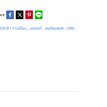
are
์เฮ้าส์ / ทาวน์โฮม
,
เอเจนท์
,
พอดีแอสเซท : 099-