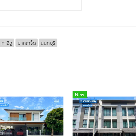
ท่าอิฐ
ปากเกร็ด
นนทบุรี
New