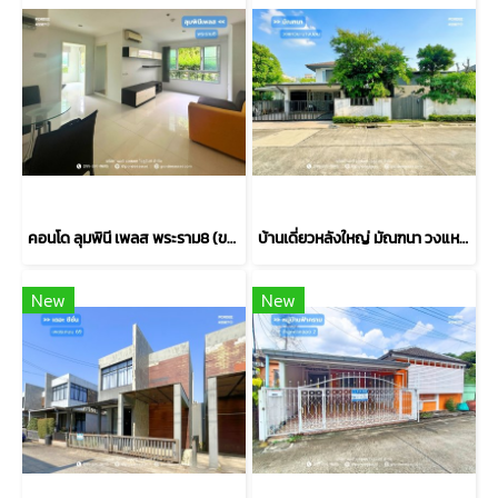
คอนโด ลุมพินี เพลส พระราม8 (ขนาด 45 ตร.ม.) ชั้น1 บางพลัด กทม. : Lumpini Place Rama 8
บ้านเดี่ยวหลังใหญ่ มัณฑนา วงแหวน–บางบอน พร้อมส่วนต่อเติมห้องทำงานหรือสตูดิโอ (ขนาด 101 ตร.ว.) บางบอน กทม. : Mantana Wongwaen-Bangbon โครงการคุณภาพจาก Land & Houses
New
New