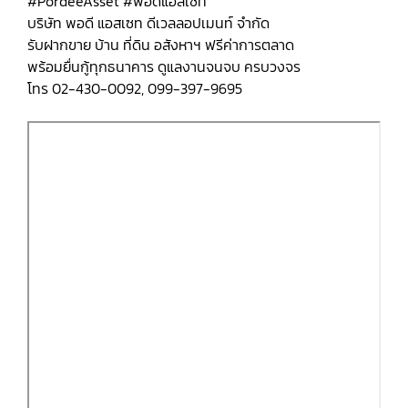
#PordeeAsset #พอดีแอสเซท
บริษัท พอดี แอสเซท ดีเวลลอปเมนท์ จำกัด
รับฝากขาย บ้าน ที่ดิน อสังหาฯ ฟรีค่าการตลาด
พร้อมยื่นกู้ทุกธนาคาร ดูแลงานจนจบ ครบวงจร
โทร 02-430-0092, 099-397-9695