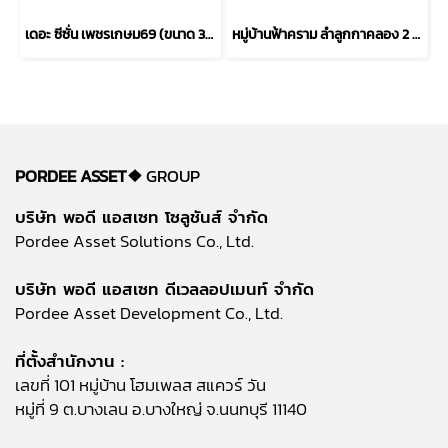
เดอะ ซีซั่น เพชรเกษม69 (ขนาด 38 ตร.ว.) ถนนเลียบคลองภาษีเจริญฝั่งใต้ เขตหนองแขม เข้าออกได้หลายทางทั้ง ซอยเพชรเกษม ถนนบางบอน และ ถนนพุทธสาคร กทม. : The Season Phetkasem 69
หมู่บ้านฟ้าคราม ลำลูกกาคลอง 2 (ขนาด 40 ตร.ว.) คูคต ปทุมธานี เข้า-ออกได้2เส้นทาง ถ.ลำลูกกา ถ.รังสิต-นครนายก ใกล้รถไฟฟ้าสีเขียว(BTS)สถานีคูคต
PORDEE ASSET❖
GROUP
บริษัท พอดี แอสเซท โซลูชันส์ จำกัด
Pordee Asset Solutions Co., Ltd.
บริษัท พอดี แอสเซท ดีเวลลอปเมนท์ จำกัด
Pordee Asset Development Co., Ltd.
ที่ตั้งสำนักงาน :
เลขที่ 101 หมู่บ้าน โฮมเพลส สแควร์ วัน
หมู่ที่ 9 ต.บางเลน อ.บางใหญ่ จ.นนทบุรี 11140