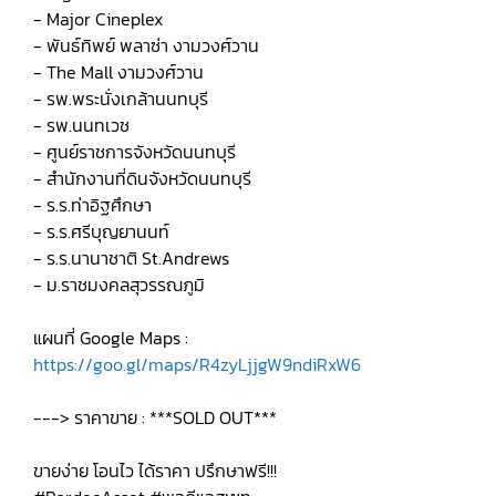
- Major Cineplex
- พันธ์ทิพย์ พลาซ่า งามวงศ์วาน
- The Mall งามวงศ์วาน
- รพ.พระนั่งเกล้านนทบุรี
- รพ.นนทเวช
- ศูนย์ราชการจังหวัดนนทบุรี
- สำนักงานที่ดินจังหวัดนนทบุรี
- ร.ร.ท่าอิฐศึกษา
- ร.ร.ศรีบุญยานนท์
- ร.ร.นานาชาติ St.Andrews
- ม.ราชมงคลสุวรรณภูมิ
แผนที่ Google Maps :
https://goo.gl/maps/R4zyLjjgW9ndiRxW6
---> ราคาขาย : ***SOLD OUT***
ขายง่าย โอนไว ได้ราคา ปรึกษาฟรี!!!