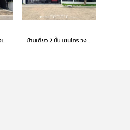
ทาวน์โฮม 3 ชั้น บ้านกลางเมือง งามวงศ์วาน (ขนาด 18 ตร.ว.) งามวงศ์วาน 47 แยก 6 (ซ.ชินเขต 2/6) ใกล้การไฟฟ้าส่วนภูมิภาค(สำนักงานใหญ่) หลักสี่ กทม. : Baan Klang Muang Ngamwongwan
บ้านเดี่ยว 2 ชั้น เซนโทร วงแหวน-จตุโชติ (ขนาด 59 ตร.ว.) เดินทางง่าย ใกล้ทางด่วนนิดเดียว สามวาตะวันตก คลองสามวา กทม. : Centro Wongwaen-Chatuchot