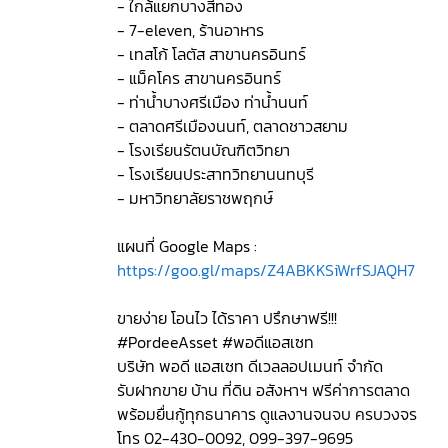
- ใกล้แยกบางสีทอง
- 7-eleven, ร้านอาหาร
- เทสโก้ โลตัส สาขานครอินทร์
- แม็คโคร สาขานครอินทร์
- ท่าน้ำบางศรีเมือง ท่าน้ำนนท์
- ตลาดศรีเมืองนนท์, ตลาดชาวสยาม
- โรงเรียนรัตนบัณฑิตวิทยา
- โรงเรียนประสาทวิทยานนทบุรี
- มหาวิทยาลัยราชพฤกษ์
แผนที่ Google Maps :
https://goo.gl/maps/Z4ABKKSiWrfSJAQH7
ขายง่าย โอนไว ได้ราคา ปรึกษาฟรี!!!
#PordeeAsset #พอดีแอสเซท
บริษัท พอดี แอสเซท ดีเวลลอปเมนท์ จำกัด
รับฝากขาย บ้าน ที่ดิน อสังหาฯ ฟรีค่าการตลาด
พร้อมยื่นกู้ทุกธนาคาร ดูแลงานจนจบ ครบวงจร
โทร 02-430-0092, 099-397-9695