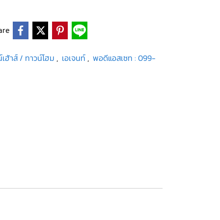
are
์เฮ้าส์ / ทาวน์โฮม
,
เอเจนท์
,
พอดีแอสเซท : 099-