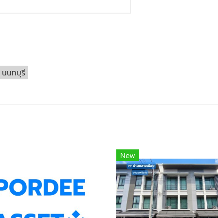
นนทบุรี
New