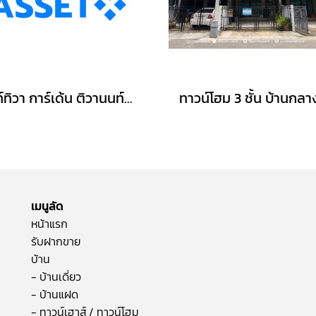
นนท์ทิวา การ์เด้น ติวานนท์-ปากเกร็ด37 ตรงข้าม รร.พระหฤทัยนนทบุรี ใกล้แยกสวนสมเด็จฯ ศรีสมาน : Nontiwa Garden
เมนูลัด
หน้าแรก
รับฝากขาย
บ้าน
- บ้านเดี่ยว
- บ้านแฝด
- ทาวน์เฮาส์ / ทาวน์โฮม