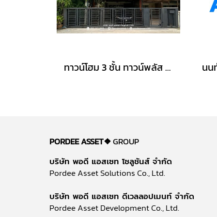
ทาวน์โฮม 3 ชั้น ทาวน์พลัส เกษตร-นวมินทร์ หลังริม (ขนาด 28 ตร.ว.) ถ.คลองลำเจียก แขวงนวลจันทร์ เขตบึงกุ่ม กรุงเทพมหานคร : Towmplus Keset-Nawamin
PORDEE ASSET❖
GROUP
บริษัท พอดี แอสเซท โซลูชันส์ จำกัด
Pordee Asset Solutions Co., Ltd.
บริษัท พอดี แอสเซท ดีเวลลอปเมนท์ จำกัด
Pordee Asset Development Co., Ltd.