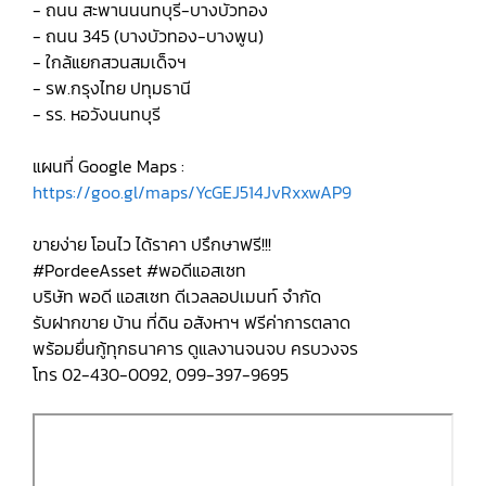
- ถนน สะพานนนทบุรี-บางบัวทอง
- ถนน 345 (บางบัวทอง-บางพูน)
- ใกล้แยกสวนสมเด็จฯ
- รพ.กรุงไทย ปทุมธานี
- รร. หอวังนนทบุรี
แผนที่ Google Maps :
https://goo.gl/maps/YcGEJ514JvRxxwAP9
ขายง่าย โอนไว ได้ราคา ปรึกษาฟรี!!!
#PordeeAsset #พอดีแอสเซท
บริษัท พอดี แอสเซท ดีเวลลอปเมนท์ จำกัด
รับฝากขาย บ้าน ที่ดิน อสังหาฯ ฟรีค่าการตลาด
พร้อมยื่นกู้ทุกธนาคาร ดูแลงานจนจบ ครบวงจร
โทร 02-430-0092, 099-397-9695