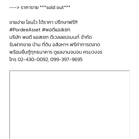
---> ราคาขาย ***sold out***
ขายง่าย โอนไว ได้ราคา ปรึกษาฟรี!!!
#PordeeAsset #พอดีแอสเซท
บริษัท พอดี แอสเซท ดีเวลลอปเมนท์ จำกัด
รับฝากขาย บ้าน ที่ดิน อสังหาฯ ฟรีค่าการตลาด
พร้อมยื่นกู้ทุกธนาคาร ดูแลงานจนจบ ครบวงจร
โทร 02-430-0092, 099-397-9695