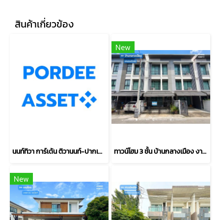
สินค้าเกี่ยวข้อง
New
นนท์ทิวา การ์เด้น ติวานนท์-ปากเกร็ด37 ตรงข้าม รร.พระหฤทัยนนทบุรี ใกล้แยกสวนสมเด็จฯ ศรีสมาน : Nontiwa Garden
ทาวน์โฮม 3 ชั้น บ้านกลางเมือง งามวงศ์วาน (ขนาด 18 ตร.ว.) งามวงศ์วาน 47 แยก 6 (ซ.ชินเขต 2/6) ใกล้การไฟฟ้าส่วนภูมิภาค(สำนักงานใหญ่) หลักสี่ กทม. : Baan Klang Muang Ngamwongwan
New