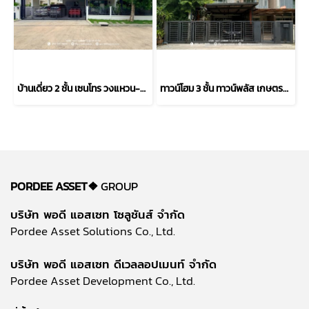
บ้านเดี่ยว 2 ชั้น เซนโทร วงแหวน-จตุโชติ (ขนาด 59 ตร.ว.) เดินทางง่าย ใกล้ทางด่วนนิดเดียว สามวาตะวันตก คลองสามวา กทม. : Centro Wongwaen-Chatuchot
ทาวน์โฮม 3 ชั้น ทาวน์พลัส เกษตร-นวมินทร์ หลังริม (ขนาด 28 ตร.ว.) ถ.คลองลำเจียก แขวงนวลจันทร์ เขตบึงกุ่ม กรุงเทพมหานคร : Towmplus Keset-Nawamin
PORDEE ASSET❖
GROUP
บริษัท พอดี แอสเซท โซลูชันส์ จำกัด
Pordee Asset Solutions Co., Ltd.
บริษัท พอดี แอสเซท ดีเวลลอปเมนท์ จำกัด
Pordee Asset Development Co., Ltd.