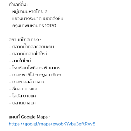
ทำเลที่ตั้ง :
- หมู่บ้านมหาดไทย 2
- แขวงบางระมาด เขตตลิ่งชัน
- กรุงเทพมหานคร 10170
สถานที่ใกล้เคียง :
- ตลาดน้ำคลองลัดมะยม
- ตลาดนัดสายใต้ใหม่
- สายใต้ใหม่
- โรงเรียนโพธิสาร พิทยากร
- เดอะ พาซิโอ้ กาญจนาภิเษก
- เดอะมอลล์ บางแค
- ซีคอน บางแค
- โลตัส บางแค
- ตลาดบางแค
แผนที่ Google Maps :
https://goo.gl/maps/ewobKYvbu3eftRVv8