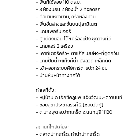
- พื้นที่ใช้สอย 110 ตร.ม.
- 3 ห้องนอน 2 ห้องน้ำ 2 ที่จอดรถ
- ต่อเติมหน้าบ้าน, ครัวหลังบ้าน
- พื้นชั้นล่างและชั้นบนปูลามิเนต
- แถมเฟอร์นิเจอร์
- ตู้ เตียงนอน โต๊ะเครื่องแป้ง ชุดวางทีวี
- แถมแอร์ 2 เครื่อง
- เคาท์เตอร์ครัว+เตาแก๊สแบบฝัง+ที่ดูดควัน
- แถมปั้มน้ำ+แท็งค์น้ำ มุ้งลวด เหล็กดัด
- เข้า-ออกระบบคีย์การ์ด, รปภ 24 ชม.
- บ้านหันหน้าทางทิศใต้
ทำเลที่ตั้ง :
- หมู่บ้าน ดิ เอ็กซ์คลูซิฟ เเจ้งวัฒนะ-ติวานนท์
- ซอยสุขาประชาสรรค์ 2 [ซอยวัดกู้]
- ต.บางพูด อ.ปากเกร็ด จ.นนทบุรี 11120
สถานที่ใกล้เคียง :
- ตลาดปากเกร็ด, ท่าน้ำปากเกร็ด