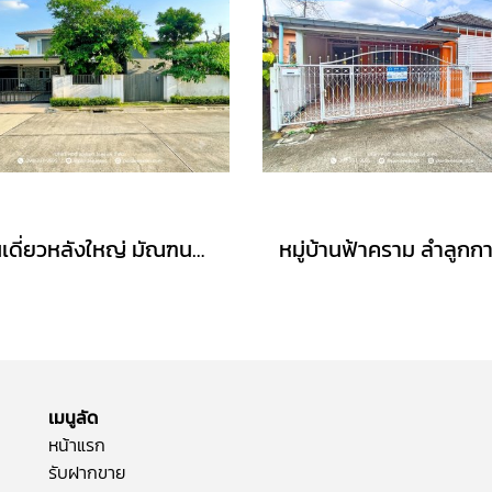
บ้านเดี่ยวหลังใหญ่ มัณฑนา วงแหวน–บางบอน พร้อมส่วนต่อเติมห้องทำงานหรือสตูดิโอ (ขนาด 101 ตร.ว.) บางบอน กทม. : Mantana Wongwaen-Bangbon โครงการคุณภาพจาก Land & Houses
เมนูลัด
หน้าแรก
รับฝากขาย