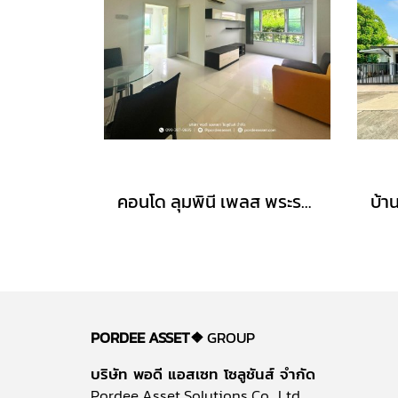
คอนโด ลุมพินี เพลส พระราม8 (ขนาด 45 ตร.ม.) ชั้น1 บางพลัด กทม. : Lumpini Place Rama 8
PORDEE ASSET❖
GROUP
บริษัท พอดี แอสเซท โซลูชันส์ จำกัด
Pordee Asset Solutions Co., Ltd.