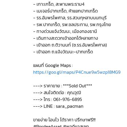
- เกาะเกร็ด, สะพานพระราม4
- เมเจอร์ปากเกร็ด, ห้าแยกปากเกร็ด
- รร.อัมพรไพศาล, รร.สวนกุหลาบนนทบุรี
- รพ.ปากเกร็ด, รพ.ชลประทาน, รพ.กรุงไทย
- ทางด่วนแจ้งวัฒนะ, เมืองทองธานี
- เดินทางสะดวกเข้าออกได้หลายทาง
- เข้าออก ถ.ติวานนท์ (ซ.รร.อัมพรไพศาล)
- เข้าออก ถ.แจ้งวัฒนะ-ปากเกร็ด
แผนที่ Google Maps :
https://goo.gl/maps/P4Cnue9w5wzp18MG9
---> ราคาขาย : ***Sold Out***
---> สนใจติดต่อ : คุณวุฒิ
---> โทร : 061-976-6895
---> LINE : sara_pacman
ขายง่าย โอนไว ได้ราคา ปรึกษาฟรี!!!
#PordeeAsset #พอดีแอสเซท