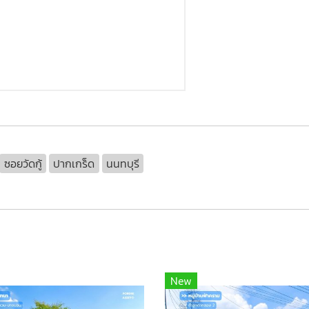
ซอยวัดกู้
ปากเกร็ด
นนทบุรี
New