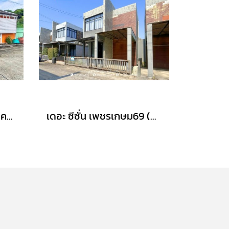
หมู่บ้านฟ้าคราม ลำลูกกาคลอง 2 (ขนาด 40 ตร.ว.) คูคต ปทุมธานี เข้า-ออกได้2เส้นทาง ถ.ลำลูกกา ถ.รังสิต-นครนายก ใกล้รถไฟฟ้าสีเขียว(BTS)สถานีคูคต
เดอะ ซีซั่น เพชรเกษม69 (ขนาด 38 ตร.ว.) ถนนเลียบคลองภาษีเจริญฝั่งใต้ เขตหนองแขม เข้าออกได้หลายทางทั้ง ซอยเพชรเกษม ถนนบางบอน และ ถนนพุทธสาคร กทม. : The Season Phetkasem 69