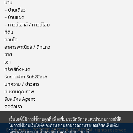
บ้าน
- บ้านเดี่ยว
- บ้านแฝด
- ทาวน์เฮาส์ / ทาวน์โฮม
ที่ดิน
คอนโด
อาคารพาณิชย์ / ตึกแถว
ขาย
เช่า
ทรัพย์ทั้งหมด
รับขายฝาก Sub2Cash
บทความ / ข่าวสาร
ทีมงานคุณภาพ
รับสมัคร Agent
ติดต่อเรา
เว็บไซต์นี้มีการใช้งานคุกกี้ เพื่อเพิ่มประสิทธิภาพและประสบการณ์ที่ดี
ในการใช้งานเว็บไซต์ของท่าน ท่านสามารถอ่านรายละเอียดเพิ่มเติม
© Copyright
PORDEE ASSET❖
GROUP | All rights reserved.
ได้ที่
นโยบายความเป็นส่วนตัว
และ
นโยบายคุกกี้