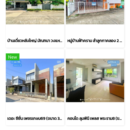
บ้านเดี่ยวหลังใหญ่ มัณฑนา วงแหวน–บางบอน พร้อมส่วนต่อเติมห้องทำงานหรือสตูดิโอ (ขนาด 101 ตร.ว.) บางบอน กทม. : Mantana Wongwaen-Bangbon โครงการคุณภาพจาก Land & Houses
หมู่บ้านฟ้าคราม ลำลูกกาคลอง 2 (ขนาด 40 ตร.ว.) คูคต ปทุมธานี เข้า-ออกได้2เส้นทาง ถ.ลำลูกกา ถ.รังสิต-นครนายก ใกล้รถไฟฟ้าสีเขียว(BTS)สถานีคูคต
New
เดอะ ซีซั่น เพชรเกษม69 (ขนาด 38 ตร.ว.) ถนนเลียบคลองภาษีเจริญฝั่งใต้ เขตหนองแขม เข้าออกได้หลายทางทั้ง ซอยเพชรเกษม ถนนบางบอน และ ถนนพุทธสาคร กทม. : The Season Phetkasem 69
คอนโด ลุมพินี เพลส พระราม8 (ขนาด 45 ตร.ม.) ชั้น1 บางพลัด กทม. : Lumpini Place Rama 8