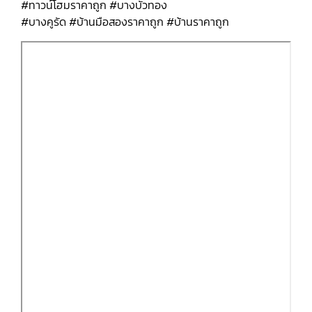
#ทาวน์โฮมราคาถูก #บางบัวทอง
#บางคูรัด #บ้านมือสองราคาถูก #บ้านราคาถูก