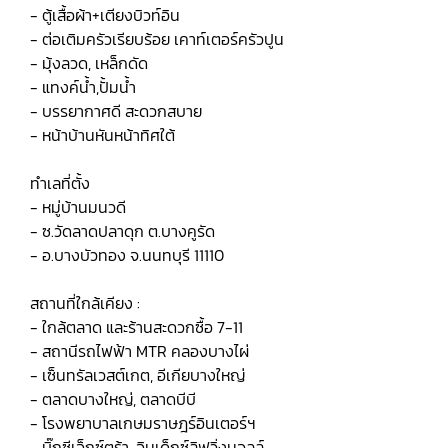
- ตู้เสื้อผ้า+เตียงบิวท์อิน
- ต่อเติมครัวเรียบร้อย เคาท์เตอร์ครัวปูน
- มุ้งลวด, เหล็กดัด
- แทงค์น้ำ,ปั้มน้ำ
- บรรยากาศดี สะดวกสบาย
- หน้าบ้านหันหน้าทิศใต้
ทำเลที่ตั้ง
- หมู่บ้านมนวดี
- ซ.วัดลาดปลาดุก ต.บางคูรัด
- อ.บางบัวทอง จ.นนทบุรี 11110
สถานที่ใกล้เคียง :
- ใกล้ตลาด และร้านสะดวกซื้อ 7-11
- สถานีรถไฟฟ้า MTR คลองบางไผ่
- เซ็นทรัลเวสต์เกต, อีเกียบางใหญ่
- ตลาดบางใหญ่, ตลาดบีบี
- โรงพยาบาลเกษมราษฎร์อินเตอร์ฯ
- บิ๊กซีเอ็กซ์ตร้า, อินเด็กซ์ลิฟวิ่งมอลล์