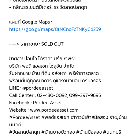
- กสิณธรเซนต์ปีเตอร์, รร.วัดลาดปลาดุก
แผนที่ Google Maps :
https://goo.gl/maps/8tNCnoFcTNKyCd259
---> ราคาขาย : SOLD OUT
ขายง่าย โอนไว ได้ราคา ปรึกษาฟรี!!!
บริษัท พอดี แอสเซท โซลูชัน จำกัด
รับฝากขาย บ้าน ที่ดิน อสังหาฯ ฟรีค่าการตลาด
พร้อมยื่นกู้ทุกธนาคาร ดูแลงานจนจบ ครบวงจร
LINE : @pordeeasset
Call Center : 02-430-0092, 099-397-9695
Facebook : Pordee Asset
Website : www.pordeeasset.com
#PordeeAsset #พอดีแอสเซท #ทาวน์เฮ้าส์มือสอง #หมู่บ้าน
มนวดี
#วัดลาดปลาดุก #บ้านบางบัวทอง #บ้านมือสอง #นนทบุรี