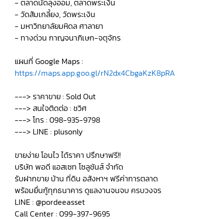
- ตลาดนัดลุงออม, ตลาดพระเงิน
- วัดส้มเกลี้ยง, วัดพระเงิน
- มหาวิทยาลัยมหิดล ศาลายา
- ทางด่วน กาญจนาภิเษก-จตุจักร
แผนที่ Google Maps :
https://maps.app.goo.gl/rN2dx4CbgaKzK8pRA
---> ราคาขาย : Sold Out
---> สนใจติดต่อ : ชวิศ
---> โทร : 098-935-9798
---> LINE : plusonly
ขายง่าย โอนไว ได้ราคา ปรึกษาฟรี!!
บริษัท พอดี แอสเซท โซลูชันส์ จำกัด
รับฝากขาย บ้าน ที่ดิน อสังหาฯ ฟรีค่าการตลาด
พร้อมยื่นกู้ทุกธนาคาร ดูแลงานจนจบ ครบวงจร
LINE : @pordeeasset
Call Center : 099-397-9695