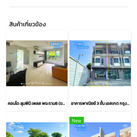
สินค้าเกี่ยวข้อง
คอนโด ลุมพินี เพลส พระราม8 (ขนาด 45 ตร.ม.) ชั้น1 บางพลัด กทม. : Lumpini Place Rama 8
อาคารพาณิชย์ 3 ชั้น เอสเกต กรุงเทพฯ-ปทุมธานี (หลังริม 24 ตร.ว.) ใกล้แยกบางคูวัดถนนราชพฤกษ์ตัดใหม่ เมือง ปทุมธานี : S GATE Bangkok - Pathum Thani
New