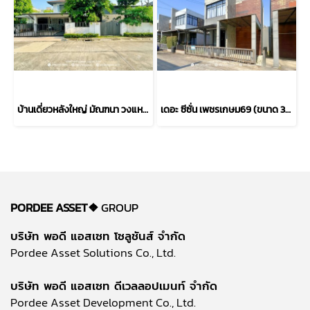
บ้านเดี่ยวหลังใหญ่ มัณฑนา วงแหวน–บางบอน พร้อมส่วนต่อเติมห้องทำงานหรือสตูดิโอ (ขนาด 101 ตร.ว.) บางบอน กทม. : Mantana Wongwaen-Bangbon โครงการคุณภาพจาก Land & Houses
เดอะ ซีซั่น เพชรเกษม69 (ขนาด 38 ตร.ว.) ถนนเลียบคลองภาษีเจริญฝั่งใต้ เขตหนองแขม เข้าออกได้หลายทางทั้ง ซอยเพชรเกษม ถนนบางบอน และ ถนนพุทธสาคร กทม. : The Season Phetkasem 69
PORDEE ASSET❖
GROUP
บริษัท พอดี แอสเซท โซลูชันส์ จำกัด
Pordee Asset Solutions Co., Ltd.
บริษัท พอดี แอสเซท ดีเวลลอปเมนท์ จำกัด
Pordee Asset Development Co., Ltd.