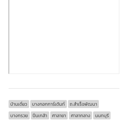
บ้านเดี่ยว
บางกอกการ์เด้นท์
ถ.สำเร็จพัฒนา
บางกรวย
ปิ่นเกล้า
ศาลายา
ศาลากลาง
นนทบุรี