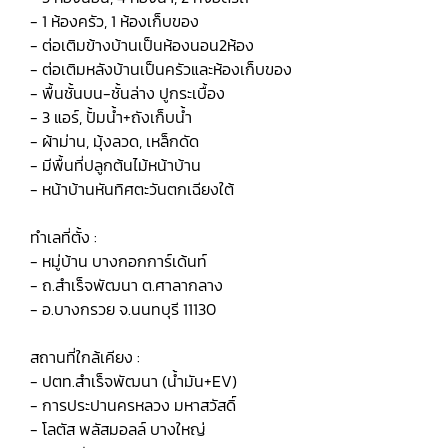
- 1 ห้องครัว, 1 ห้องเก็บของ
- ต่อเติมข้างบ้านเป็นห้องนอน2ห้อง
- ต่อเติมหลังบ้านเป็นครัวและห้องเก็บของ
- พื้นชั้นบน-ชั้นล่าง ปูกระเบื้อง
- 3 แอร์, ปั้มน้ำ+ถังเก็บน้ำ
- ผ้าม่าน, มุ้งลวด, เหล็กดัด
- มีพื้นที่ปลูกต้นไม้หน้าบ้าน
- หน้าบ้านหันทิศตะวันตกเฉียงใต้
ทำเลที่ตั้ง :
- หมู่บ้าน บางกอกการ์เด้นท์
- ถ.สำเร็จพัฒนา ต.ศาลากลาง
- อ.บางกรวย จ.นนทบุรี 11130
สถานที่ใกล้เคียง :
- ปตท.สําเร็จพัฒนา (น้ำมัน+EV)
- การประปานครหลวง มหาสวัสดิ์
- โลตัส พลัสมอลล์ บางใหญ่