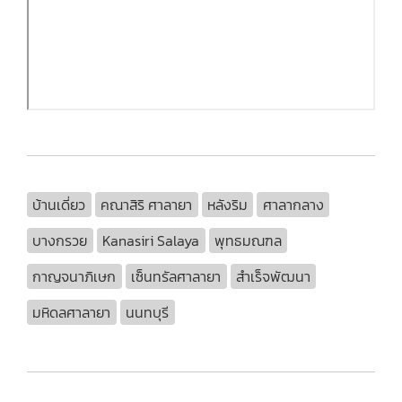
บ้านเดี่ยว
คณาสิริ ศาลายา
หลังริม
ศาลากลาง
บางกรวย
Kanasiri Salaya
พุทธมณฑล
กาญจนาภิเษก
เซ็นทรัลศาลายา
สำเร็จพัฒนา
มหิดลศาลายา
นนทบุรี