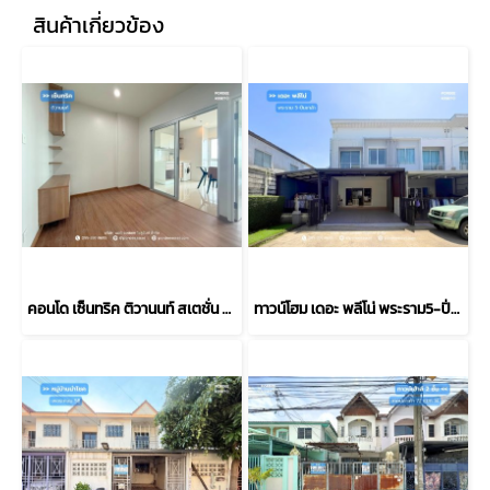
สินค้าเกี่ยวข้อง
คอนโด เซ็นทริค ติวานนท์ สเตชั่น ชั้น 27 (ขนาด 32.33 ตร.ม.) ห้องพร้อมอยู่ ใกล้รถไฟฟ้า MRT สถานีแยกติวานนท์ 200 เมตร เมืองนนทบุรี: Centric Tiwanon Station
ทาวน์โฮม เดอะ พลีโน่ พระราม5-ปิ่นเกล้า (หลังมุม 31 ตร.ว.) ถ.บางกรวย-ไทรน้อย นนทบุรี : Pleno Rama 5 - Pinklao