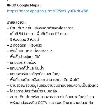
แผนที่ Google Maps :
https://maps.app.goo.gl/mdG25vYUyuEKNfWR6
.
รายละเอียด :
- บ้านเดี่ยว 2 ชั้น หลังริมติดกำแพงโครงการ
- เนื้อที่ 54.1 ตร.ว.- พื้นที่ใช้สอย 113 ตร.ม.
- 3 ห้องนอน 2 ห้องน้ำ
- 2 ที่จอดรถ 1 ห้องครัว
- พื้นชั้นบนปูกระเบื้องยาง SPC
- พื้นชั้นล่างปูแกรนิโต้
- แถมแอร์ 3 เครื่อง
- แถมแทงค์น้ำและปั๊มน้ำ
- แถมเฟอร์นิเจอร์ชุดห้องนอนใหญ่
- พื้นที่รอบบ้านเหลือเยอะ สามารถต่อเติมเพิ่มได้
- บ้านสวยพร้อมอยู่ ในซอยจำนวนบ้านน้อยมีความเป็นส่วนตัว
- โครงการมีสระว่ายน้ำระบบเกลือ
- สนามเด็กเล่น พร้อมสวนสาธารณะร่มรื่นขนาดใหญ่ 3 จุด
- พร้อมกล้องวงปิด CCTV และ ระบบรักษาความปลอดภัย