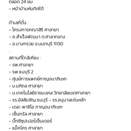
ตลอด 24 ชม.
- หน้าบ้านหันทิศใต้
.
ทำเลที่ตั้ง :
- โครงการคณาสิริ ศาลายา
- ถ.สำเร็จพัฒนา ต.ศาลากลาง
- อ.บางกรวย จ.นนทบุรี 11130
.
สถานที่ใกล้เคียง :
- รพ.ศาลายา
- รพ.ธนบุรี 2
- ศูนย์การแพทย์กาญจนาภิเษก
- ม.มหิดล ศาลายา
- ม.เทคโนโลยีราชมงคล วิทยาลัยเขตศาลายา
- รร.อัสสัมชัญ ธนบุรี - รร.อนุบาลเด่นหล้า
- เดอะ พาซิโอ กาญจนาภิเษก
- เซ็นทรัล ศาลายา
- บิ๊กซีซุปเปอร์เซ็นเตอร์
- แม็คโคร ศาลายา