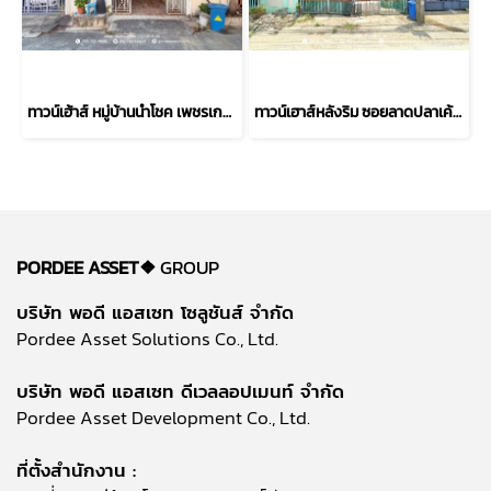
ทาวน์เฮ้าส์ หมู่บ้านนำโชค เพชรเกษม58 ( ขนาด 27 ตร.ว.) พุทธมณฑลสาย1 ภาษีเจริญ ใกล้รถไฟฟ้าสายสีน้ำเงิน และซีคอน บางแค : Namchok Thanon Phet Kasem 58
ทาวน์เฮาส์หลังริม ซอยลาดปลาเค้า72 (ขนาด 21 ตร.ว.) รามอินทรา-เกษตรนวมินทร์ ใกล้รถไฟฟ้า MRT ลาดปลาเค้า กทม. : Lat Plakhao 72
PORDEE ASSET❖
GROUP
บริษัท พอดี แอสเซท โซลูชันส์ จำกัด
Pordee Asset Solutions Co., Ltd.
บริษัท พอดี แอสเซท ดีเวลลอปเมนท์ จำกัด
Pordee Asset Development Co., Ltd.
ที่ตั้งสำนักงาน :