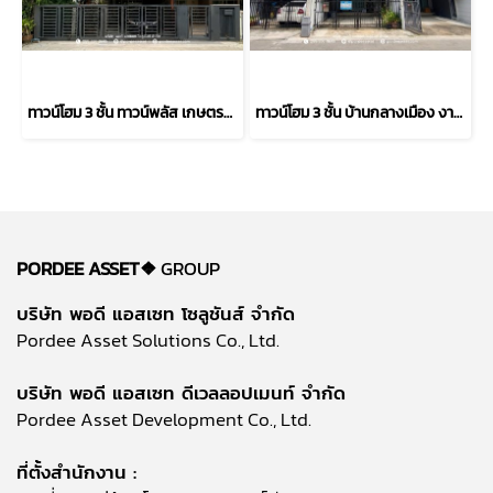
ทาวน์โฮม 3 ชั้น ทาวน์พลัส เกษตร-นวมินทร์ หลังริม (ขนาด 28 ตร.ว.) ถ.คลองลำเจียก แขวงนวลจันทร์ เขตบึงกุ่ม กรุงเทพมหานคร : Towmplus Keset-Nawamin
ทาวน์โฮม 3 ชั้น บ้านกลางเมือง งามวงศ์วาน (ขนาด 18 ตร.ว.) งามวงศ์วาน 47 แยก 6 (ซ.ชินเขต 2/6) ใกล้การไฟฟ้าส่วนภูมิภาค(สำนักงานใหญ่) หลักสี่ กทม. : Baan Klang Muang Ngamwongwan
PORDEE ASSET❖
GROUP
บริษัท พอดี แอสเซท โซลูชันส์ จำกัด
Pordee Asset Solutions Co., Ltd.
บริษัท พอดี แอสเซท ดีเวลลอปเมนท์ จำกัด
Pordee Asset Development Co., Ltd.
ที่ตั้งสำนักงาน :