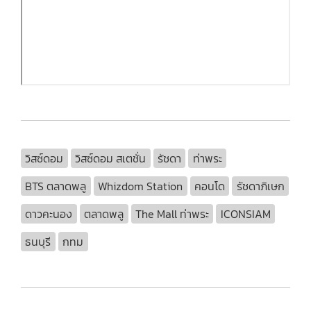
วิสซ์ดอม
วิสซ์ดอม สเตชั่น
รัชดา
ท่าพระ
BTS ตลาดพลู
Whizdom Station
คอนโด
รัชดาภิเษก
ดาวคะนอง
ตลาดพลู
The Mall ท่าพระ
ICONSIAM
ธนบุรี
กทม