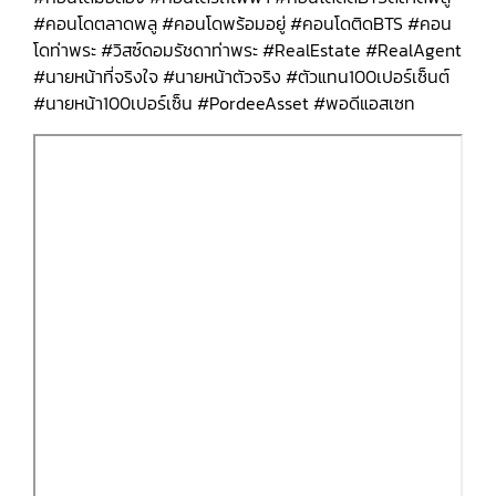
#คอนโดตลาดพลู #คอนโดพร้อมอยู่ #คอนโดติดBTS #คอน
โดท่าพระ #วิสซ์ดอมรัชดาท่าพระ #RealEstate #RealAgent
#นายหน้าที่จริงใจ #นายหน้าตัวจริง #ตัวแทน100เปอร์เซ็นต์
#นายหน้า100เปอร์เซ็น #PordeeAsset #พอดีแอสเซท