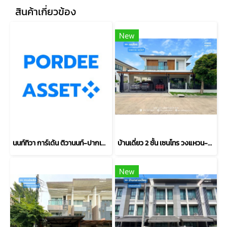
สินค้าเกี่ยวข้อง
New
นนท์ทิวา การ์เด้น ติวานนท์-ปากเกร็ด37 ตรงข้าม รร.พระหฤทัยนนทบุรี ใกล้แยกสวนสมเด็จฯ ศรีสมาน : Nontiwa Garden
บ้านเดี่ยว 2 ชั้น เซนโทร วงแหวน-จตุโชติ (ขนาด 59 ตร.ว.) เดินทางง่าย ใกล้ทางด่วนนิดเดียว สามวาตะวันตก คลองสามวา กทม. : Centro Wongwaen-Chatuchot
New