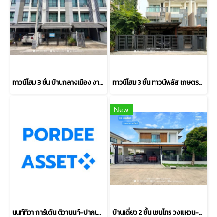
ทาวน์โฮม 3 ชั้น บ้านกลางเมือง งามวงศ์วาน (ขนาด 18 ตร.ว.) งามวงศ์วาน 47 แยก 6 (ซ.ชินเขต 2/6) ใกล้การไฟฟ้าส่วนภูมิภาค(สำนักงานใหญ่) หลักสี่ กทม. : Baan Klang Muang Ngamwongwan
ทาวน์โฮม 3 ชั้น ทาวน์พลัส เกษตร-นวมินทร์ หลังริม (ขนาด 28 ตร.ว.) ถ.คลองลำเจียก แขวงนวลจันทร์ เขตบึงกุ่ม กรุงเทพมหานคร : Towmplus Keset-Nawamin
New
นนท์ทิวา การ์เด้น ติวานนท์-ปากเกร็ด37 ตรงข้าม รร.พระหฤทัยนนทบุรี ใกล้แยกสวนสมเด็จฯ ศรีสมาน : Nontiwa Garden
บ้านเดี่ยว 2 ชั้น เซนโทร วงแหวน-จตุโชติ (ขนาด 59 ตร.ว.) เดินทางง่าย ใกล้ทางด่วนนิดเดียว สามวาตะวันตก คลองสามวา กทม. : Centro Wongwaen-Chatuchot