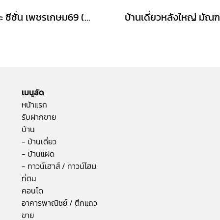
เดอะ ซีซั่น เพชรเกษม69 (ขนาด 38 ตร.ว.) ถนนเลียบคลองภาษีเจริญฝั่งใต้ เขตหนองแขม เข้าออกได้หลายทางทั้ง ซอยเพชรเกษม ถนนบางบอน และ ถนนพุทธสาคร กทม. : The Season Phetkasem 69
เมนูลัด
หน้าแรก
รับฝากขาย
บ้าน
- บ้านเดี่ยว
- บ้านแฝด
- ทาวน์เฮาส์ / ทาวน์โฮม
ที่ดิน
คอนโด
อาคารพาณิชย์ / ตึกแถว
ขาย