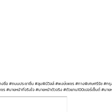
งซื่อ #ถนนประชาชื่น #ลุมพินีวิลล์ #พงษ์เพชร #ทางพิเศษศรีรัช #ก
พชร #นายหน้าที่จริงใจ #นายหน้าตัวจริง #ตัวแทน100เปอร์เซ็นต์ #น