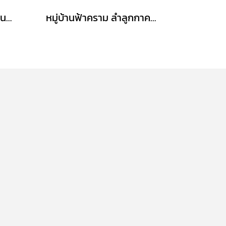
บ้านเดี่ยวหลังใหญ่ มัณฑนา วงแหวน–บางบอน พร้อมส่วนต่อเติมห้องทำงานหรือสตูดิโอ (ขนาด 101 ตร.ว.) บางบอน กทม. : Mantana Wongwaen-Bangbon โครงการคุณภาพจาก Land & Houses
หมู่บ้านฟ้าคราม ลำลูกกาคลอง 2 (ขนาด 40 ตร.ว.) คูคต ปทุมธานี เข้า-ออกได้2เส้นทาง ถ.ลำลูกกา ถ.รังสิต-นครนายก ใกล้รถไฟฟ้าสีเขียว(BTS)สถานีคูคต