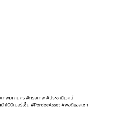
รุงเทพมหานคร #กรุงเทพ #ประชานิเวศน์
ายหน้า100เปอร์เซ็น #PordeeAsset #พอดีแอสเซท