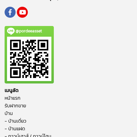
@pordeeasset
เมนูลัด
หน้าแรก
รับฝากขาย
บ้าน
- บ้านเดี่ยว
- บ้านแฝด
- ทาวน์เฮาส์ / ทาวน์โฮม