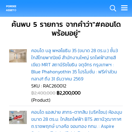
ค้นพบ 5 รายการ จากคำว่า"#คอนโด
พร้อมอยู่"
คอนโด บลู พหลโยธิน 35 (ขนาด 28 ตร.ม.) ชั้น3
ใกล้ไทยพาณิชย์ สำนักงานใหญ่ รถไฟฟ้าสายสี
เขียว MRT สถานีรัชโยธิน จตุจักร กรุงเทพฯ :
Blue Phahonyothin 35 โปรโมชั่น : ฟรีค่าส่วน
กลาง!! ถึง 31 ธันวาคม 2569
SKU : RAC260012
฿2,400,000
฿2,200,000
(Product)
คอนโด แอสปาย สาทร-ตากสิน (บริคโซน) ห้องมุม
ขนาด 28 ตร.ม. ใกล้รถไฟฟ้า BTS สถานีวุฒากาศ
ถ.ราชพฤกษ์ บางค้อ จอมทอง กทม. : Aspire