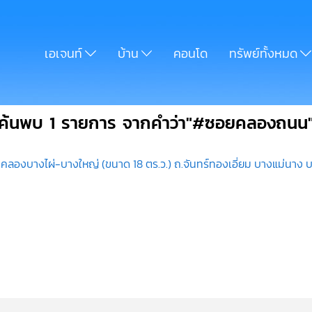
เอเจนท์
บ้าน
คอนโด
ทรัพย์ทั้งหมด
ค้นพบ 1 รายการ จากคำว่า"#ซอยคลองถนน
คลองบางไผ่-บางใหญ่ (ขนาด 18 ตร.ว.) ถ.จันทร์ทองเอี่ยม บางแม่นาง 