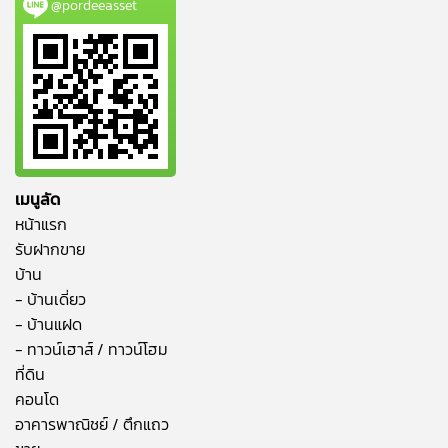
@pordeeasset
เมนูลัด
หน้าแรก
รับฝากขาย
บ้าน
- บ้านเดี่ยว
- บ้านแฝด
- ทาวน์เฮาส์ / ทาวน์โฮม
ที่ดิน
คอนโด
อาคารพาณิชย์ / ตึกแถว