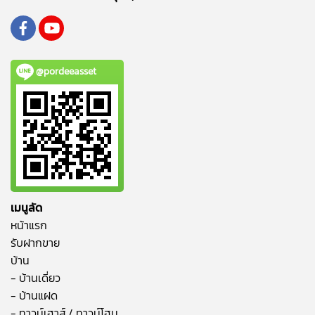
@pordeeasset
เมนูลัด
หน้าแรก
รับฝากขาย
บ้าน
- บ้านเดี่ยว
- บ้านแฝด
- ทาวน์เฮาส์ / ทาวน์โฮม