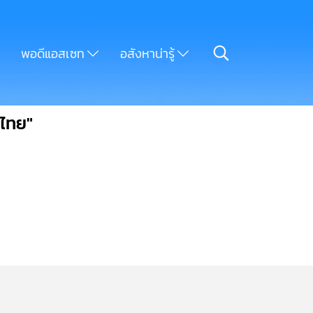
พอดีแอสเซท
อสังหาน่ารู้
ไทย"