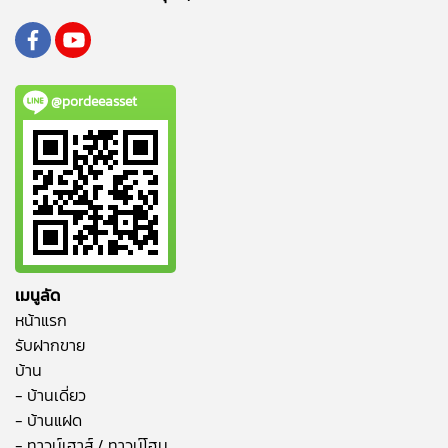
@pordeeasset
เมนูลัด
หน้าแรก
รับฝากขาย
บ้าน
- บ้านเดี่ยว
- บ้านแฝด
- ทาวน์เฮาส์ / ทาวน์โฮม