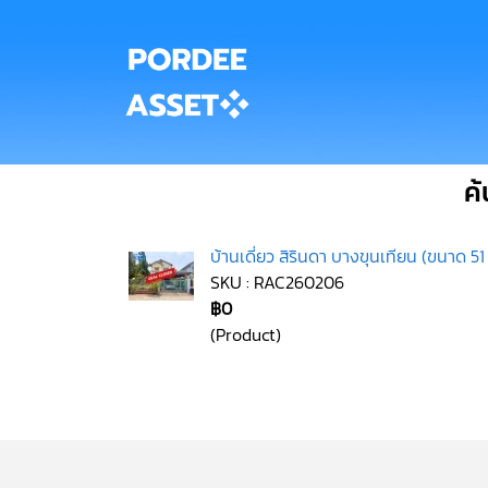
ค้
บ้านเดี่ยว สิรินดา บางขุนเทียน (ขนาด 
SKU : RAC260206
฿0
(Product)