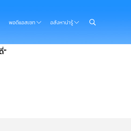
พอดีแอสเซท
อสังหาน่ารู้
ี่"