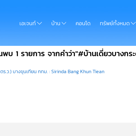
เอเจนท์
บ้าน
คอนโด
ทรัพย์ทั้งหมด
นพบ 1 รายการ จากคำว่า"#บ้านเดี่ยวบางกระด
51 ตร.ว.) บางขุนเทียน กทม. : Sirinda Bang Khun Tiean