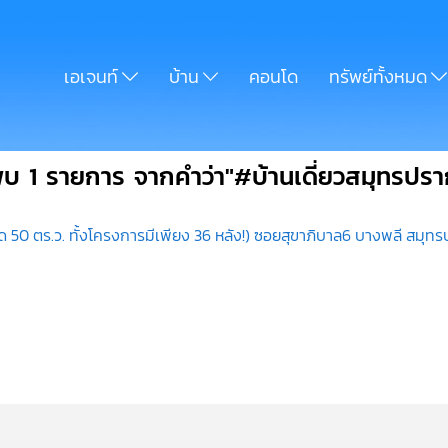
เอเจนท์
บ้าน
คอนโด
ทรัพย์ทั้งหมด
พบ 1 รายการ จากคำว่า"#บ้านเดี่ยวสมุทรปรา
าด 50 ตร.ว. ทั้งโครงการมีเพียง 36 หลัง!) ซอยสุขาภิบาล6 บางพลี สมุ