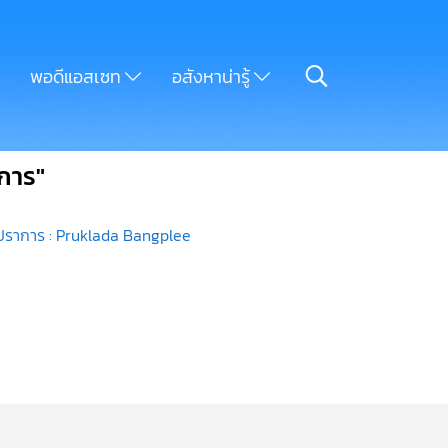
พอดีแอสเซท
อสังหาน่ารู้
การ"
ทรปราการ : Pruklada Bangplee