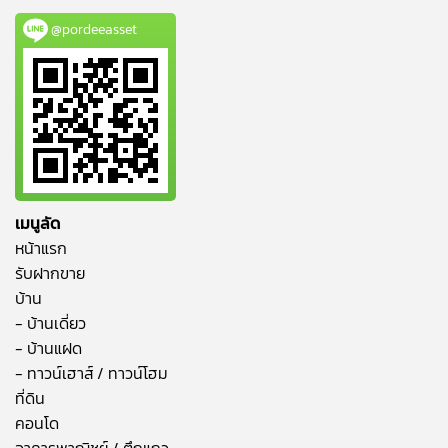
@pordeeasset
เมนูลัด
หน้าแรก
รับฝากขาย
บ้าน
- บ้านเดี่ยว
- บ้านแฝด
- ทาวน์เฮาส์ / ทาวน์โฮม
ที่ดิน
คอนโด
อาคารพาณิชย์ / ตึกแถว