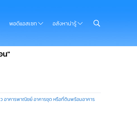
พอดีแอสเซท
อสังหาน่ารู้
อน"
ถว อาคารพาณิชย์ อาคารชุด หรือที่ดินพร้อมอาคาร