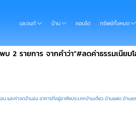
เอเจนท์
บ้าน
คอนโด
ทรัพย์ทั้งหมด
นพบ 2 รายการ จากคำว่า"#ลดค่าธรรมเนียมโ
น และค่าจดจำนอง อาคารที่อยู่อาศัยประเภทบ้านเดี่ยว บ้านแฝด บ้านแ