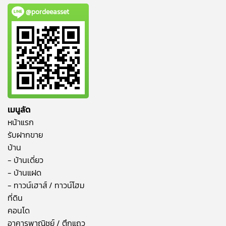
@pordeeasset
เมนูลัด
หน้าแรก
รับฝากขาย
บ้าน
- บ้านเดี่ยว
- บ้านแฝด
- ทาวน์เฮาส์ / ทาวน์โฮม
ที่ดิน
คอนโด
อาคารพาณิชย์ / ตึกแถว