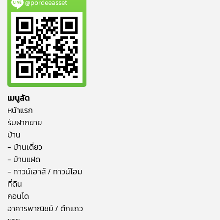
@pordeeasset
เมนูลัด
หน้าแรก
รับฝากขาย
บ้าน
- บ้านเดี่ยว
- บ้านแฝด
- ทาวน์เฮาส์ / ทาวน์โฮม
ที่ดิน
คอนโด
อาคารพาณิชย์ / ตึกแถว