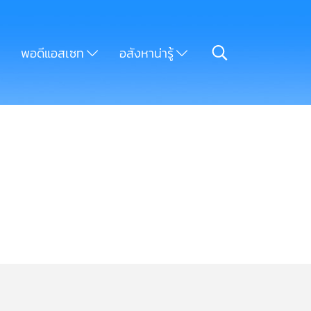
พอดีแอสเซท
อสังหาน่ารู้