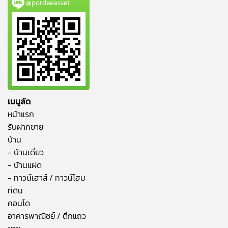
@pordeeasset
เมนูลัด
หน้าแรก
รับฝากขาย
บ้าน
- บ้านเดี่ยว
- บ้านแฝด
- ทาวน์เฮาส์ / ทาวน์โฮม
ที่ดิน
คอนโด
อาคารพาณิชย์ / ตึกแถว