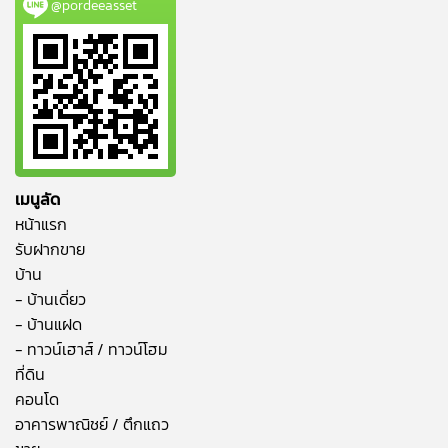
@pordeeasset
เมนูลัด
หน้าแรก
รับฝากขาย
บ้าน
- บ้านเดี่ยว
- บ้านแฝด
- ทาวน์เฮาส์ / ทาวน์โฮม
ที่ดิน
คอนโด
อาคารพาณิชย์ / ตึกแถว