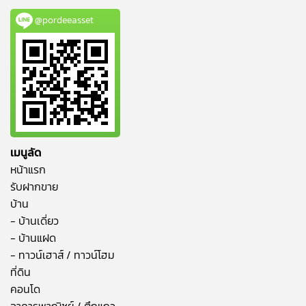
@pordeeasset
เมนูลัด
หน้าแรก
รับฝากขาย
บ้าน
- บ้านเดี่ยว
- บ้านแฝด
- ทาวน์เฮาส์ / ทาวน์โฮม
ที่ดิน
คอนโด
อาคารพาณิชย์ / ตึกแถว