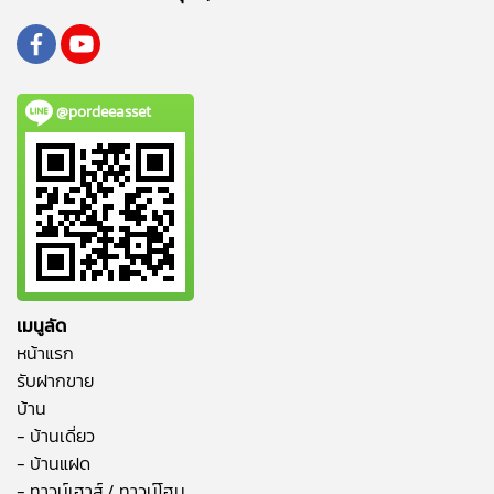
@pordeeasset
เมนูลัด
หน้าแรก
รับฝากขาย
บ้าน
- บ้านเดี่ยว
- บ้านแฝด
- ทาวน์เฮาส์ / ทาวน์โฮม