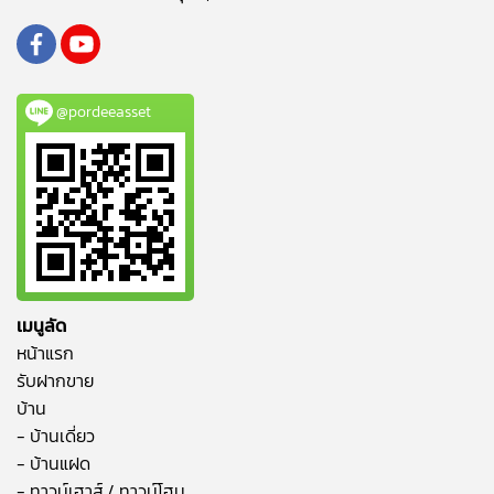
@pordeeasset
เมนูลัด
หน้าแรก
รับฝากขาย
บ้าน
- บ้านเดี่ยว
- บ้านแฝด
- ทาวน์เฮาส์ / ทาวน์โฮม