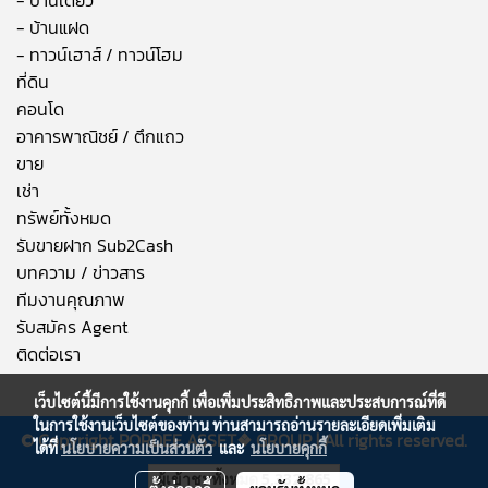
- บ้านแฝด
- ทาวน์เฮาส์ / ทาวน์โฮม
ที่ดิน
คอนโด
อาคารพาณิชย์ / ตึกแถว
ขาย
เช่า
ทรัพย์ทั้งหมด
รับขายฝาก Sub2Cash
บทความ / ข่าวสาร
ทีมงานคุณภาพ
รับสมัคร Agent
ติดต่อเรา
เว็บไซต์นี้มีการใช้งานคุกกี้ เพื่อเพิ่มประสิทธิภาพและประสบการณ์ที่ดี
ในการใช้งานเว็บไซต์ของท่าน ท่านสามารถอ่านรายละเอียดเพิ่มเติม
© Copyright
PORDEE ASSET❖
GROUP | All rights reserved.
ได้ที่
นโยบายความเป็นส่วนตัว
และ
นโยบายคุกกี้
ผู้เข้าชมวันนี้
214