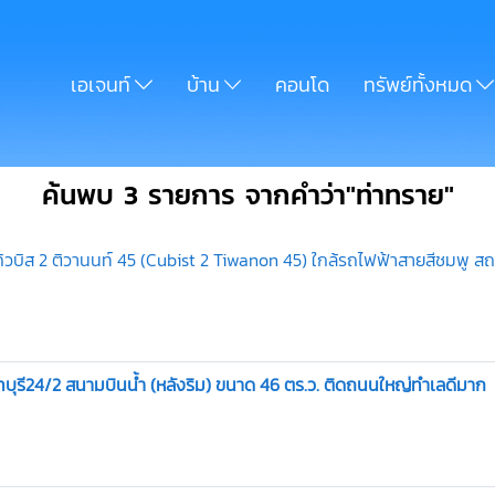
เอเจนท์
บ้าน
คอนโด
ทรัพย์ทั้งหมด
ค้นพบ 3 รายการ จากคำว่า"ท่าทราย"
คิวบิส 2 ติวานนท์ 45 (Cubist 2 Tiwanon 45) ใกล้รถไฟฟ้าสายสีชมพู สถ
บุรี24/2 สนามบินน้ำ (หลังริม) ขนาด 46 ตร.ว. ติดถนนใหญ่ทำเลดีมาก