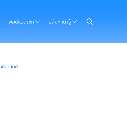
พอดีแอสเซท
อสังหาน่ารู้
านีสามัคคี