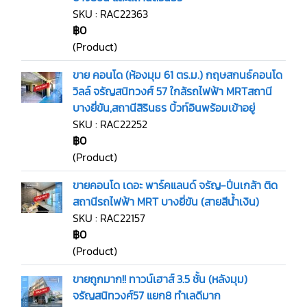
SKU : RAC22363
฿0
(Product)
ขาย คอนโด (ห้องมุม 61 ตร.ม.) กฤษสกนธ์คอนโด
วิลล์ จรัญสนิทวงศ์ 57 ใกล้รถไฟฟ้า MRTสถานี
บางยี่ขัน,สถานีสิรินธร บิ้วท์อินพร้อมเข้าอยู่
SKU : RAC22252
฿0
(Product)
ขายคอนโด เดอะ พาร์คแลนด์ จรัญ-ปิ่นเกล้า ติด
สถานีรถไฟฟ้า MRT บางยี่ขัน (สายสีน้ำเงิน)
SKU : RAC22157
฿0
(Product)
ขายถูกมาก!! ทาวน์เฮาส์ 3.5 ชั้น (หลังมุม)
จรัญสนิทวงศ์57 แยก8 ทำเลดีมาก