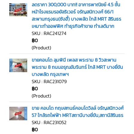
ลดราคา 300,000 บาท!! อาคารพาณิชย์ 4.5 ชั้น
หน้าโรงแรมรอยัลริเวอร์ จรัญสนิทวงศ์ 66/1
สะพานกรุงธน(ซังฮี้) บางพลัด ใกล้ MRT สิรินธร
เหมาะทำออฟฟิศ ทำธุรกิจค้าขาย ทำเลดีมาก
SKU : RAC241274
฿0
(Product)
ขายคอนโด ลุมพินี เพลส พระราม 8 วิวสะพาน
พระราม 8 ถนนอรุณอัมรินทร์ ใกล้ MRT บางยี่ขัน
บางพลัด กรุงเทพฯ
SKU : RAC231079
฿0
(Product)
ขาย คอนโด กฤษสกนธ์คอนโดวิลล์ จรัญสนิทวงศ์
57 ใกล้รถไฟฟ้า MRTสถานีบางยี่ขัน,สถานีสิรินธร
SKU : RAC231052
฿0