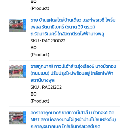
฿0
(Product)
ขาย บ้านแฝดสไตล์บ้านเดี่ยว เดอะไพรเวซี่ ไพร์ม
เพลส รัตนาธิเบศร์ (ขนาด 39 ตร.ว.)
ถ.รัตนาธิเบศร์ ใกล้สถานีรถไฟฟ้าบางพลู
SKU : RAC230022
฿0
(Product)
ขายถูกมาก!! ทาวน์เฮ้าส์ ช.รุ่งเรือง6 บางบัวทอง
(ถนนเมน) ปรับปรุงใหม่พร้อมอยู่ ใกล้รถไฟฟ้า
สถานีบางพูล
SKU : RAC21202
฿0
(Product)
ลดราคาถูกมาก!! ขายทาวน์เฮ้าส์ ม.บัวทอง1 ติด
MRT สถานีคลองบางไผ่ (หน้าบ้านไม่ชนหลังอื่น)
ถ.กาญจนาภิเษก ใกล้เซ็นทรัลเวสต์เกต