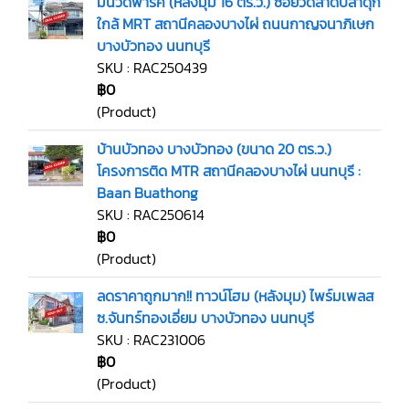
มนวดีพาร์ค (หลังมุม 16 ตร.ว.) ซอยวัดลาดปลาดุก
ใกล้ MRT สถานีคลองบางไผ่ ถนนกาญจนาภิเษก
บางบัวทอง นนทบุรี
SKU : RAC250439
฿0
(Product)
บ้านบัวทอง บางบัวทอง (ขนาด 20 ตร.ว.)
โครงการติด MTR สถานีคลองบางไผ่ นนทบุรี :
Baan Buathong
SKU : RAC250614
฿0
(Product)
ลดราคาถูกมาก!! ทาวน์โฮม (หลังมุม) ไพร์มเพลส
ซ.จันทร์ทองเอี่ยม บางบัวทอง นนทบุรี
SKU : RAC231006
฿0
(Product)