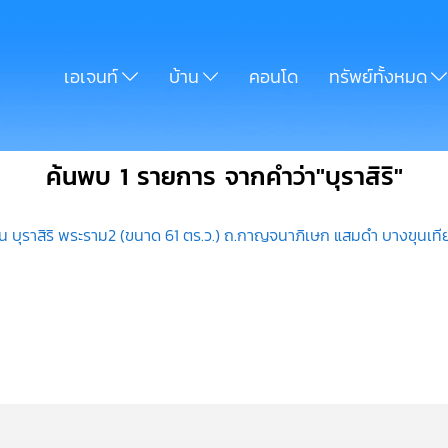
เอเจนท์
บ้าน
คอนโด
ทรัพย์ทั้งหมด
ค้นพบ 1 รายการ จากคำว่า"บุราสิริ"
งอื่น บุราสิริ พระราม2 (ขนาด 61 ตร.ว.) ถ.กาญจนาภิเษก แสมดำ บางขุนเท