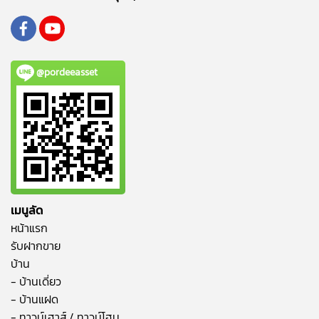
@pordeeasset
เมนูลัด
หน้าแรก
รับฝากขาย
บ้าน
- บ้านเดี่ยว
- บ้านแฝด
- ทาวน์เฮาส์ / ทาวน์โฮม