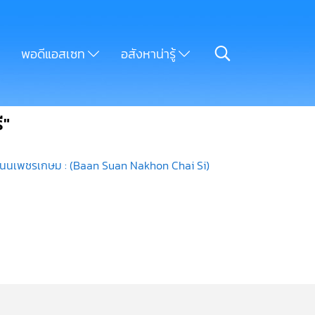
พอดีแอสเซท
อสังหาน่ารู้
ี"
 ถนนเพชรเกษม : (Baan Suan Nakhon Chai Si)