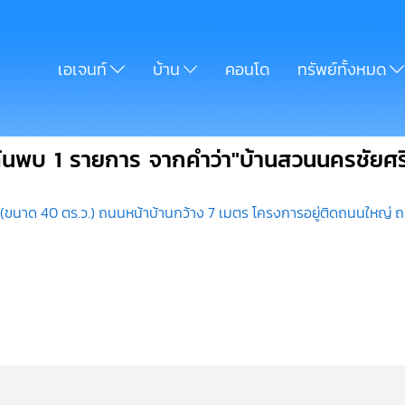
เอเจนท์
บ้าน
คอนโด
ทรัพย์ทั้งหมด
้นพบ 1 รายการ จากคำว่า"บ้านสวนนครชัยศร
(ขนาด 40 ตร.ว.) ถนนหน้าบ้านกว้าง 7 เมตร โครงการอยู่ติดถนนใหญ่