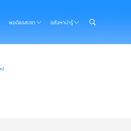
พอดีแอสเซท
อสังหาน่ารู้
n)