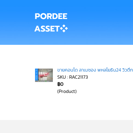
ขายคอนโด ลาเมซอง พหลโยธิน24 วิวตึกช
SKU : RAC21173
฿0
(Product)