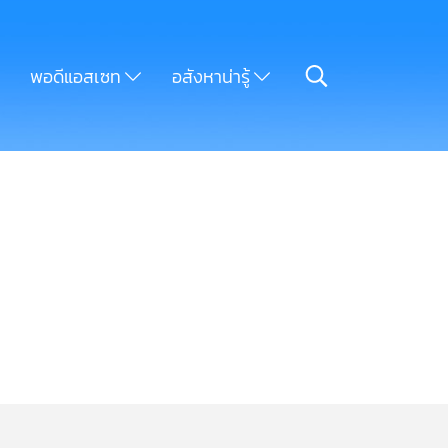
พอดีแอสเซท
อสังหาน่ารู้