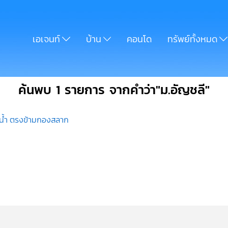
เอเจนท์
บ้าน
คอนโด
ทรัพย์ทั้งหมด
ค้นพบ 1 รายการ จากคำว่า"ม.อัญชลี"
บินน้ำ ตรงข้ามกองสลาก