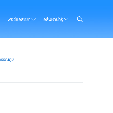
พอดีแอสเซท
อสังหาน่ารู้
ุวรรณภูมิ