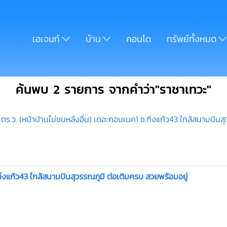
เอเจนท์
บ้าน
คอนโด
ทรัพย์ทั้งหมด
ค้นพบ 2 รายการ จากคำว่า"ราชาเทวะ"
.ว. (หน้าบ้านไม่ชนหลังอื่น) เดอะคอนเนค1 ซ.กิ่งแก้ว43 ใกล้สนามบินส
่งแก้ว43 ใกล้สนามบินสุวรรณภูมิ ต่อเติมครบ สวยพร้อมอยู่