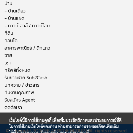
บ้าน
- บ้านเดี่ยว
- บ้านแฝด
- ทาวน์เฮาส์ / ทาวน์โฮม
ที่ดิน
คอนโด
อาคารพาณิชย์ / ตึกแถว
ขาย
เช่า
ทรัพย์ทั้งหมด
รับขายฝาก Sub2Cash
บทความ / ข่าวสาร
ทีมงานคุณภาพ
รับสมัคร Agent
ติดต่อเรา
เว็บไซต์นี้มีการใช้งานคุกกี้ เพื่อเพิ่มประสิทธิภาพและประสบการณ์ที่ดี
ในการใช้งานเว็บไซต์ของท่าน ท่านสามารถอ่านรายละเอียดเพิ่มเติม
© Copyright
PORDEE ASSET❖
GROUP | All rights reserved.
ได้ที่
นโยบายความเป็นส่วนตัว
และ
นโยบายคุกกี้