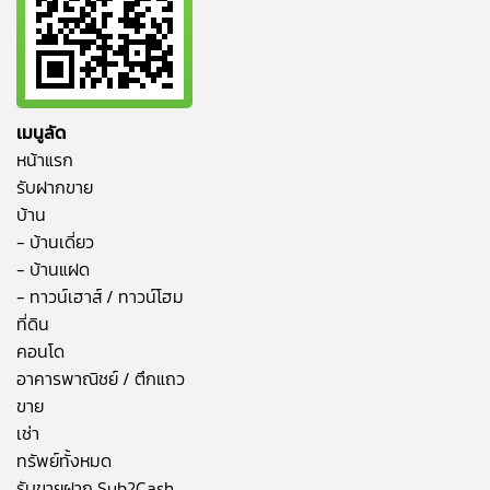
เมนูลัด
หน้าแรก
รับฝากขาย
บ้าน
- บ้านเดี่ยว
- บ้านแฝด
- ทาวน์เฮาส์ / ทาวน์โฮม
ที่ดิน
คอนโด
อาคารพาณิชย์ / ตึกแถว
ขาย
เช่า
ทรัพย์ทั้งหมด
รับขายฝาก Sub2Cash