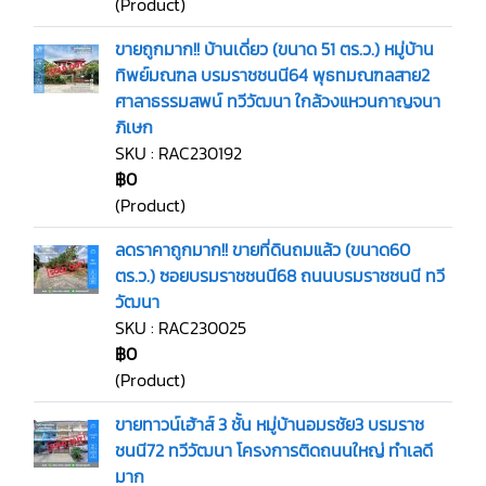
(Product)
ขายถูกมาก!! บ้านเดี่ยว (ขนาด 51 ตร.ว.) หมู่บ้าน
ทิพย์มณฑล บรมราชชนนี64 พุธทมณฑลสาย2
ศาลาธรรมสพน์ ทวีวัฒนา ใกล้วงแหวนกาญจนา
ภิเษก
SKU : RAC230192
฿0
(Product)
ลดราคาถูกมาก!! ขายที่ดินถมแล้ว (ขนาด60
ตร.ว.) ซอยบรมราชชนนี68 ถนนบรมราชชนนี ทวี
วัฒนา
SKU : RAC230025
฿0
(Product)
ขายทาวน์เฮ้าส์ 3 ชั้น หมู่บ้านอมรชัย3 บรมราช
ชนนี72 ทวีวัฒนา โครงการติดถนนใหญ่ ทำเลดี
มาก