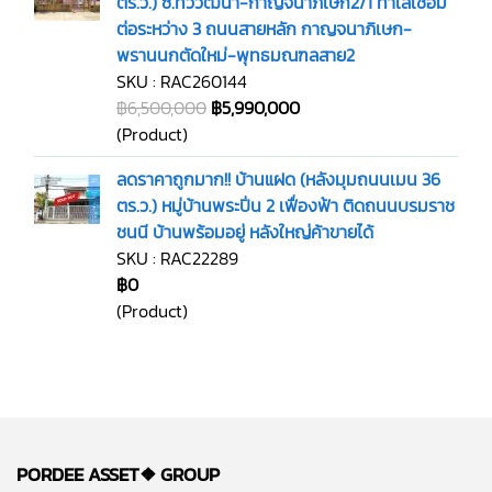
ตร.ว.) ซ.ทวีวัฒนา-กาญจนาภิเษก2/1 ทำเลเชื่อม
ต่อระหว่าง 3 ถนนสายหลัก กาญจนาภิเษก-
พรานนกตัดใหม่-พุทธมณฑลสาย2
SKU : RAC260144
฿6,500,000
฿5,990,000
(Product)
ลดราคาถูกมาก!! บ้านแฝด (หลังมุมถนนเมน 36
ตร.ว.) หมู่บ้านพระปิ่น 2 เฟื่องฟ้า ติดถนนบรมราช
ชนนี บ้านพร้อมอยู่ หลังใหญ่ค้าขายได้
SKU : RAC22289
฿0
(Product)
PORDEE ASSET❖
GROUP