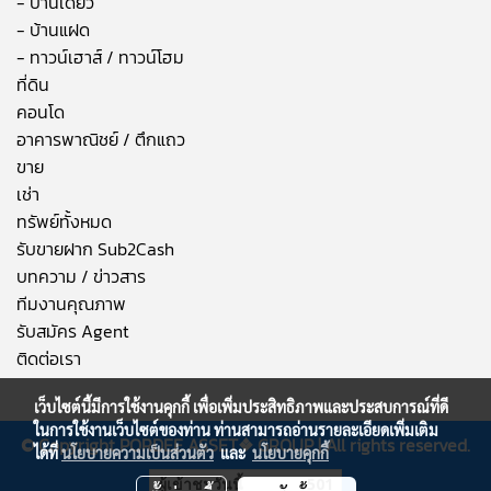
- บ้านเดี่ยว
- บ้านแฝด
- ทาวน์เฮาส์ / ทาวน์โฮม
ที่ดิน
คอนโด
อาคารพาณิชย์ / ตึกแถว
ขาย
เช่า
ทรัพย์ทั้งหมด
รับขายฝาก Sub2Cash
บทความ / ข่าวสาร
ทีมงานคุณภาพ
รับสมัคร Agent
ติดต่อเรา
เว็บไซต์นี้มีการใช้งานคุกกี้ เพื่อเพิ่มประสิทธิภาพและประสบการณ์ที่ดี
ในการใช้งานเว็บไซต์ของท่าน ท่านสามารถอ่านรายละเอียดเพิ่มเติม
© Copyright
PORDEE ASSET❖
GROUP | All rights reserved.
ได้ที่
นโยบายความเป็นส่วนตัว
และ
นโยบายคุกกี้
ผู้เข้าชมวันนี้
501