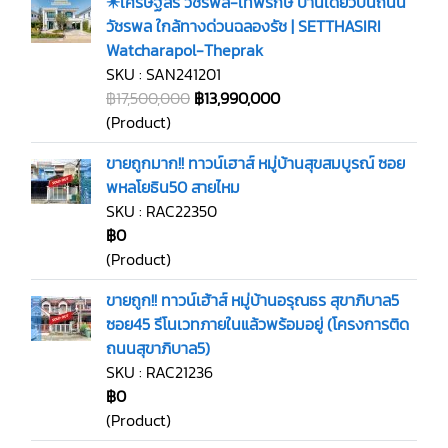
✴️เศรษฐสิริ วัชรพล-เทพรักษ์ บ้านเดี่ยวบนถนน
วัชรพล ใกล้ทางด่วนฉลองรัช | SETTHASIRI
Watcharapol-Theprak
SKU : SAN241201
฿17,500,000
฿13,990,000
(Product)
ขายถูกมาก!! ทาวน์เฮาส์ หมู่บ้านสุขสมบูรณ์ ซอย
พหลโยธิน50 สายไหม
SKU : RAC22350
฿0
(Product)
ขายถูก!! ทาวน์เฮ้าส์ หมู่บ้านอรุณธร สุขาภิบาล5
ซอย45 รีโนเวทภายในแล้วพร้อมอยู่ (โครงการติด
ถนนสุขาภิบาล5)
SKU : RAC21236
฿0
(Product)