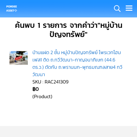
ค้นพบ 1 รายการ จากคำว่า"หมู่บ้าน
ปัญจทรัพย์"
บ้านแฝด 2 ชั้น หมู่บ้านปัญจทรัพย์ ไพรเวทโฮม
เฟส1 ติด ถ.ทวีวัฒนา-กาญจนาภิเษก (44.6
ตร.ว.) ตัดกับ ถ.พรานนก-พุทธมณฑลสาย4 ทวี
วัฒนา
SKU : RAC241309
฿0
(Product)