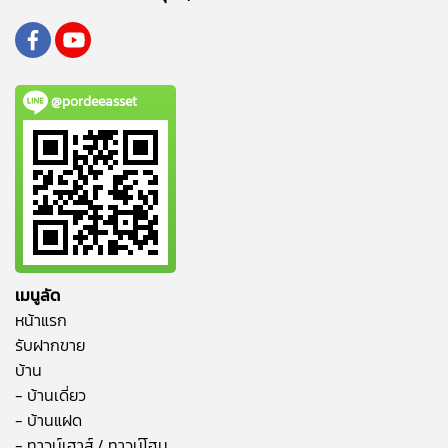
@pordeeasset
เมนูลัด
หน้าแรก
รับฝากขาย
บ้าน
- บ้านเดี่ยว
- บ้านแฝด
- ทาวน์เฮาส์ / ทาวน์โฮม